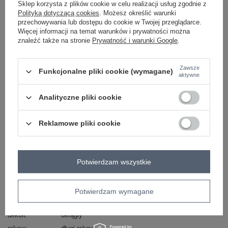
Sklep korzysta z plików cookie w celu realizacji usług zgodnie z
-
Polityką dotyczącą cookies
. Możesz określić warunki
+
L/XL
2016103135981
przechowywania lub dostępu do cookie w Twojej przeglądarce.
Więcej informacji na temat warunków i prywatności można
jasny różowy
znaleźć także na stronie
Prywatność i warunki Google
.
Zobacz wszystkie kolory (+1)
Zawsze
Funkcjonalne pliki cookie (wymagane)
aktywne
ZALOGUJ SIĘ I ZOBACZ CENĘ
Analityczne pliki cookie
Reklamowe pliki cookie
Masz pytanie? Chętnie pomożemy.
Zadzwoń
+48 601 547 740
Zadaj pytanie
Potwierdzam wszystkie
Kod produktu
EM-BL-617-H.21X
Marka
EX MODA
Potwierdzam wymagane
wzór
nadruk
dominujący
dekolt
okrągły