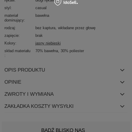
rękaw
długi rękaw
styl
casual
materiał
bawełna
dominujący
rodzaj
bez kaptura
wkładane przez głowę
zapięcie
brak
Kolory
jasny niebieski
skład materiału
70% bawełna
30% poliester
OPIS PRODUKTU
OPINIE
ZWROTY I WYMIANA
ZAKŁADKA KOSZTY WYSYŁKI
BĄDŹ BLISKO NAS