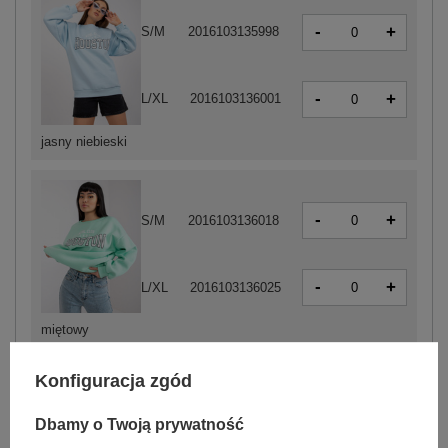
-
+
S/M
2016103135998
-
+
L/XL
2016103136001
jasny niebieski
-
+
S/M
2016103136018
-
+
L/XL
2016103136025
miętowy
Konfiguracja zgód
-
+
S/M
2016103135974
Dbamy o Twoją prywatność