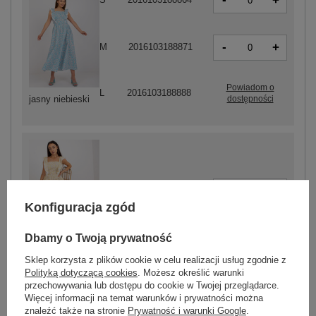
+
-
+
M
2016103188871
Powiadom o
L
2016103188888
dostępności
jasny niebieski
-
+
M
2016103188901
Konfiguracja zgód
Dbamy o Twoją prywatność
jasny żółty
Sklep korzysta z plików cookie w celu realizacji usług zgodnie z
Polityką dotyczącą cookies
. Możesz określić warunki
przechowywania lub dostępu do cookie w Twojej przeglądarce.
ZALOGUJ SIĘ I ZOBACZ CENĘ
Więcej informacji na temat warunków i prywatności można
znaleźć także na stronie
Prywatność i warunki Google
.