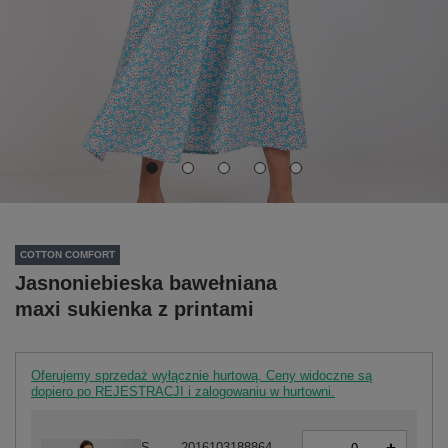
COTTON COMFORT
Jasnoniebieska bawełniana
maxi sukienka z printami
Oferujemy sprzedaż wyłącznie hurtową. Ceny widoczne są
dopiero po REJESTRACJI i zalogowaniu w hurtowni.
-
S
2016103188864