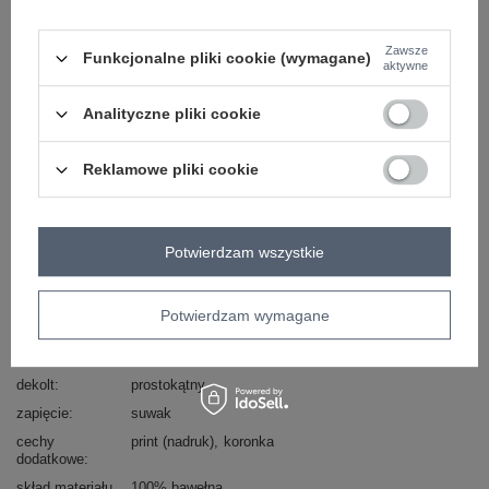
Masz pytanie? Chętnie pomożemy.
Zawsze
Funkcjonalne pliki cookie (wymagane)
Zadzwoń
+48 601 547 740
Zadaj pytanie
aktywne
Analityczne pliki cookie
Kod produktu
EM-SK-229.59P
typ produktu
sukienka letnia
Reklamowe pliki cookie
fason
sukienka rozkloszowana
okazja
codzienne
wzór
kwiaty
Potwierdzam wszystkie
dominujący
materiał
bawełna
dominujący
Potwierdzam wymagane
długość
maxi
rękaw
bez rękawów
dekolt
prostokątny
zapięcie
suwak
cechy
print (nadruk)
koronka
dodatkowe
skład materiału
100% bawełna