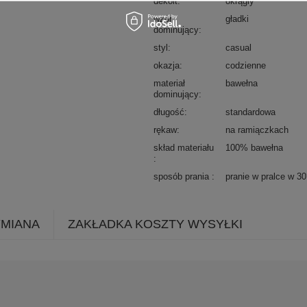
dekolt
okrągły
wzór
gładki
dominujący
styl
casual
okazja
codzienne
materiał
bawełna
dominujący
długość
standardowa
rękaw
na ramiączkach
skład materiału
100% bawełna
sposób prania
pranie w pralce w 3
YMIANA
ZAKŁADKA KOSZTY WYSYŁKI