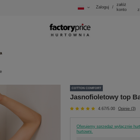
załóż
Zaloguj
/
konto
z
a
le
COTTON COMFORT
Jasnofioletowy top Ba
4.67/5.00
Opinie (3)
Oferujemy sprzedaż wyłącznie hu
hurtowni.