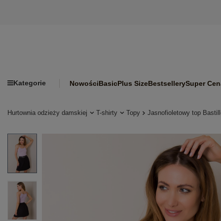
Kategorie
Nowości
Basic
Plus Size
Bestsellery
Super Cen
Hurtownia odzieży damskiej
T-shirty
Topy
Jasnofioletowy top Bastil