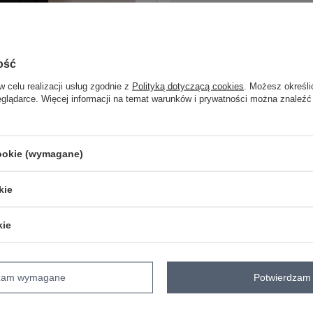
L
ość
w celu realizacji usług zgodnie z
Polityką dotyczącą cookies
. Możesz określi
XL
eglądarce. Więcej informacji na temat warunków i prywatności można znaleźć
czarny
cookie (wymagane)
ZA
kie
Masz pytanie? Chętnie pomożem
kie
Zadzwoń
+48 601 547 740
dzam wymagane
Potwierdzam 
Kod produktu
BR-TP-2016.46
Marka
BERRAK