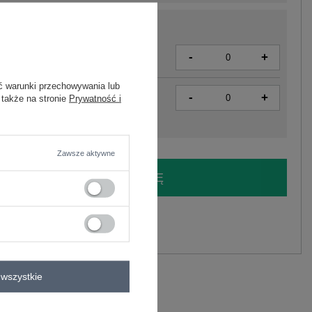
-
+
2016102621164
ć warunki przechowywania lub
-
+
2016102621171
 także na stronie
Prywatność i
Zawsze aktywne
LOGUJ SIĘ I ZOBACZ CENĘ
y.
Zadaj pytanie
wszystkie