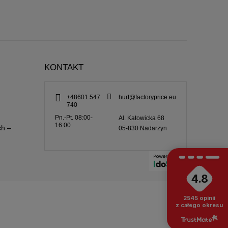
KONTAKT
+48601 547
hurt@factoryprice.eu
740
Pn.-Pt. 08:00-
Al. Katowicka 68
16:00
ch –
05-830
Nadarzyn
4.8
2545
opinii
z całego okresu