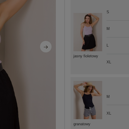
S
M
L
jasny fioletowy
XL
M
XL
granatowy