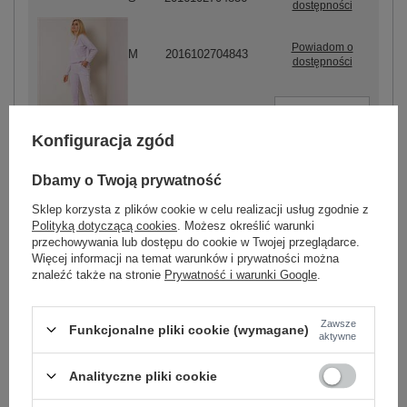
dostępności
Powiadom o
M
2016102704843
dostępności
-
+
L
2016102704850
Konfiguracja zgód
jasny fioletowy
Powiadom o
XL
2016102704867
dostępności
Dbamy o Twoją prywatność
Sklep korzysta z plików cookie w celu realizacji usług zgodnie z
Polityką dotyczącą cookies
. Możesz określić warunki
przechowywania lub dostępu do cookie w Twojej przeglądarce.
Więcej informacji na temat warunków i prywatności można
ZALOGUJ SIĘ I ZOBACZ CENĘ
znaleźć także na stronie
Prywatność i warunki Google
.
Masz pytanie? Chętnie pomożemy.
Zawsze
Funkcjonalne pliki cookie (wymagane)
aktywne
Zadzwoń
+48 601 547 740
Zadaj pytanie
Analityczne pliki cookie
Kod produktu
WN-KMPL-2008.18X