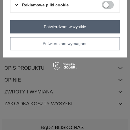
Marka
RUE PARIS
Reklamowe pliki cookie
wzór
gładki
dominujący
dekolt
okrągły
Potwierdzam wszystkie
rękaw
długi rękaw
długość
długa
nogawki
Potwierdzam wymagane
skład materiału
95% bawełna
5% elastan
OPIS PRODUKTU
OPINIE
ZWROTY I WYMIANA
ZAKŁADKA KOSZTY WYSYŁKI
BĄDŹ BLISKO NAS