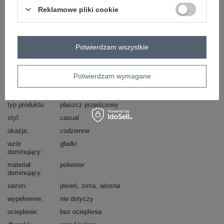
Reklamowe pliki cookie
Masz pytanie? Chętnie pomożemy.
Zadzwoń
+48 601 547 740
Zadaj pytanie
Potwierdzam wszystkie
skład materiału : 100% poliester
sposób prania : pranie w pralce w 30°C
Potwierdzam wymagane
Kod produktu
IT-PL-A9587.00
Marka
RUE PARIS
typ produktu
płaszcz przejściowy
styl
casual
okazja
codzienne
wzór
gładki
dominujący
materiał
poliester
dominujący
sezon
jesień
zima
wiosna
wypełnienie
nie dotyczy
ocieplenie
bez ocieplenia