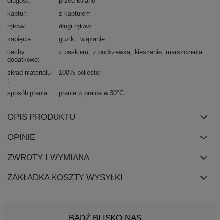
długość
przed kolano
kaptur
z kapturem
rękaw
długi rękaw
zapięcie
guziki
wiązanie
cechy
z paskiem
z podszewką
kieszenie
marszczenia
dodatkowe
skład materiału
100% poliester
sposób prania
pranie w pralce w 30°C
OPIS PRODUKTU
OPINIE
ZWROTY I WYMIANA
ZAKŁADKA KOSZTY WYSYŁKI
BĄDŹ BLISKO NAS