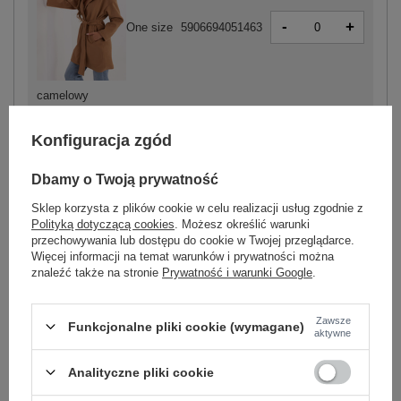
-
+
One size
5906694051463
camelowy
Konfiguracja zgód
Dbamy o Twoją prywatność
-
+
One size
5906694051487
Sklep korzysta z plików cookie w celu realizacji usług zgodnie z
Polityką dotyczącą cookies
. Możesz określić warunki
przechowywania lub dostępu do cookie w Twojej przeglądarce.
Więcej informacji na temat warunków i prywatności można
brązowy
znaleźć także na stronie
Prywatność i warunki Google
.
Zobacz wszystkie kolory (+1)
Zawsze
Funkcjonalne pliki cookie (wymagane)
aktywne
ZALOGUJ SIĘ I ZOBACZ CENĘ
Analityczne pliki cookie