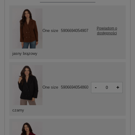
Powiadom o
One size
5906694054907
dostępności
jasny brązowy
-
+
One size
5906694054860
czarny