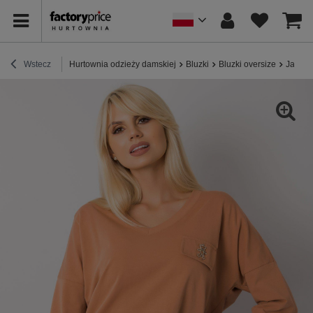
Wstecz
Hurtownia odzieży damskiej
Bluzki
Bluzki oversize
Jasnob