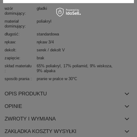
okazja
codzienne
wzór
gładki
dominujący
materiał
poliakryl
dominujący
długość
standardowa
rękaw
rękaw 3/4
dekolt
serek / dekolt V
zapięcie
brak
skład materiału
65% poliakryl
17% poliamid
9% wiskoza
9% alpaka
sposób prania
pranie w pralce w 30°C
OPIS PRODUKTU
OPINIE
ZWROTY I WYMIANA
ZAKŁADKA KOSZTY WYSYŁKI