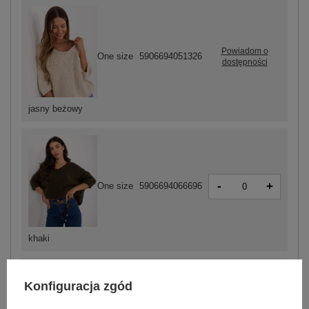
Powiadom o
One size
5906694051326
dostępności
jasny beżowy
-
+
One size
5906694066696
khaki
Konfiguracja zgód