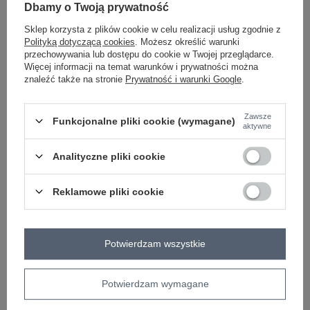
-
+
Dbamy o Twoją prywatność
One size
5906694066702
Sklep korzysta z plików cookie w celu realizacji usług zgodnie z
Polityką dotyczącą cookies
. Możesz określić warunki
przechowywania lub dostępu do cookie w Twojej przeglądarce.
czarny
Więcej informacji na temat warunków i prywatności można
znaleźć także na stronie
Prywatność i warunki Google
.
ZALOGUJ SIĘ I ZOBACZ CENĘ
Zawsze
Funkcjonalne pliki cookie (wymagane)
aktywne
Masz pytanie? Chętnie pomożemy.
Analityczne pliki cookie
Zadzwoń
+48 601 547 740
Zadaj pytanie
Reklamowe pliki cookie
skład materiału : 65% poliakryl, 17% poliamid, 9%
wiskoza, 9% alpaka
sposób prania : pranie w pralce w 30°C
Potwierdzam wszystkie
Kod produktu
IT-SW-7703.70
Marka
ITALY MODA
Potwierdzam wymagane
styl
casual