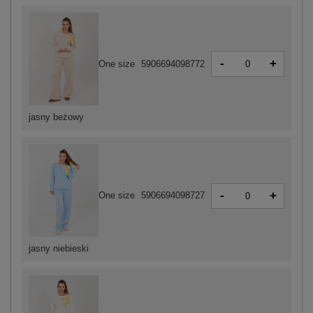
-
+
One size
5906694098772
jasny beżowy
-
+
One size
5906694098727
jasny niebieski