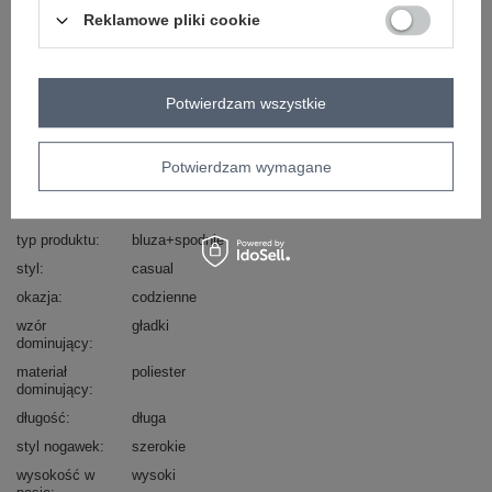
Masz pytanie? Chętnie pomożemy.
Reklamowe pliki cookie
Zadzwoń
+48 601 547 740
Zadaj pytanie
skład materiału : 50% poliester, 40% wiskoza, 5%
Potwierdzam wszystkie
elastan
sposób prania : pranie w pralce w 30°C
Potwierdzam wymagane
Kod produktu
IT-KMPL-22220.69
Marka
RUE PARIS
typ produktu
bluza+spodnie
styl
casual
okazja
codzienne
wzór
gładki
dominujący
materiał
poliester
dominujący
długość
długa
styl nogawek
szerokie
wysokość w
wysoki