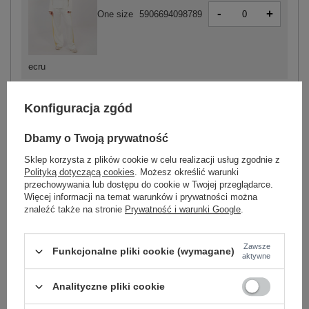
-
+
One size
5906694098789
ecru
Konfiguracja zgód
Dbamy o Twoją prywatność
-
+
One size
5906694098734
Sklep korzysta z plików cookie w celu realizacji usług zgodnie z
Polityką dotyczącą cookies
. Możesz określić warunki
przechowywania lub dostępu do cookie w Twojej przeglądarce.
jasny zielony
Więcej informacji na temat warunków i prywatności można
znaleźć także na stronie
Prywatność i warunki Google
.
Zobacz wszystkie kolory (+6)
Zawsze
Funkcjonalne pliki cookie (wymagane)
aktywne
ZALOGUJ SIĘ I ZOBACZ CENĘ
Analityczne pliki cookie