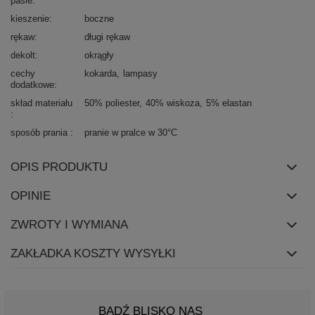
pasie
kieszenie
boczne
rękaw
długi rękaw
dekolt
okrągły
cechy
kokarda
lampasy
dodatkowe
skład materiału
50% poliester
40% wiskoza
5% elastan
sposób prania
pranie w pralce w 30°C
OPIS PRODUKTU
OPINIE
ZWROTY I WYMIANA
ZAKŁADKA KOSZTY WYSYŁKI
BĄDŹ BLISKO NAS