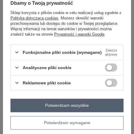
-
+
Dbamy o Twoją prywatność
One size
5906694064715
Sklep korzysta z plików cookie w celu realizacji usług zgodnie z
Polityką dotyczącą cookies
. Możesz określić warunki
przechowywania lub dostępu do cookie w Twojej przeglądarce.
brązowy
Więcej informacji na temat warunków i prywatności można
znaleźć także na stronie
Prywatność i warunki Google
.
ZALOGUJ SIĘ I ZOBACZ CENĘ
Zawsze
Funkcjonalne pliki cookie (wymagane)
aktywne
Masz pytanie? Chętnie pomożemy.
Analityczne pliki cookie
Zadzwoń
+48 601 547 740
Zadaj pytanie
Reklamowe pliki cookie
skład materiału : 65% akryl, 17% poliamid, 9%
wiskoza, 9% wełna
sposób prania : pranie ręczne
Potwierdzam wszystkie
Kod produktu
IT-SW-72806.75
Marka
ITALY MODA
Potwierdzam wymagane
styl
casual