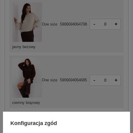
-
+
One size
5906694064708
jasny beżowy
-
+
One size
5906694064685
ciemny brązowy
Konfiguracja zgód