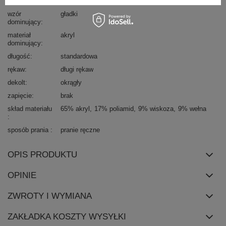
okazja
codzienne
do pracy
wzór
gładki
dominujący
materiał
akryl
dominujący
długość
standardowa
rękaw
długi rękaw
dekolt
okrągły
zapięcie
brak
skład materiału
65% akryl
17% poliamid
9% wiskoza
9% wełna
sposób prania
pranie ręczne
OPIS PRODUKTU
OPINIE
ZWROTY I WYMIANA
ZAKŁADKA KOSZTY WYSYŁKI