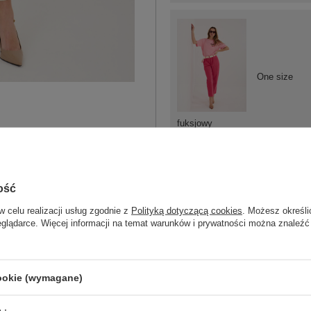
One size
fuksjowy
ość
w celu realizacji usług zgodnie z
Polityką dotyczącą cookies
. Możesz określi
One size
eglądarce. Więcej informacji na temat warunków i prywatności można znaleźć
różowy
cookie (wymagane)