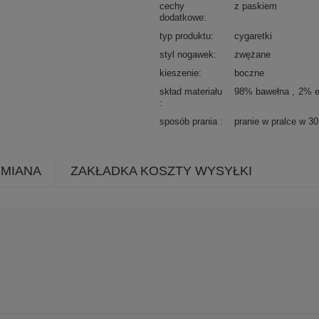
cechy
z paskiem
dodatkowe
typ produktu
cygaretki
styl nogawek
zwężane
kieszenie
boczne
skład materiału
98% bawełna
2% e
sposób prania
pranie w pralce w 3
YMIANA
ZAKŁADKA KOSZTY WYSYŁKI