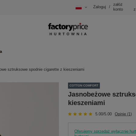
załóż
Zaloguj
/
konto
z
a
we sztruksowe spodnie cigarette z kieszeniami
COTTON COMFORT
Jasnobeżowe sztrukso
kieszeniami
5.00/5.00
Opinie (1)
Oferujemy sprzedaż wyłącznie hu