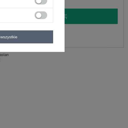
LOGUJ SIĘ I ZOBACZ CENĘ
y.
wszystkie
Zadaj pytanie
astan
C