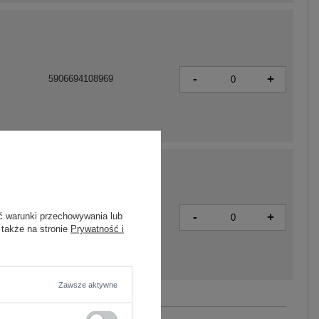
-
+
5906694108969
ć warunki przechowywania lub
-
+
5906694108990
 także na stronie
Prywatność i
Zawsze aktywne
Zobacz wszystkie kolory (+3)