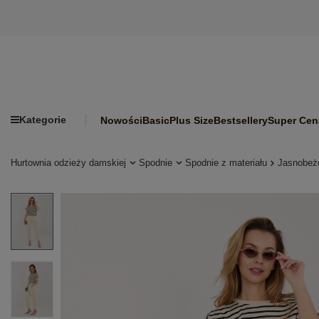
Kategorie
Nowości
Basic
Plus Size
Bestsellery
Super Cen
Hurtownia odzieży damskiej
Spodnie
Spodnie z materiału
Jasnobeżo