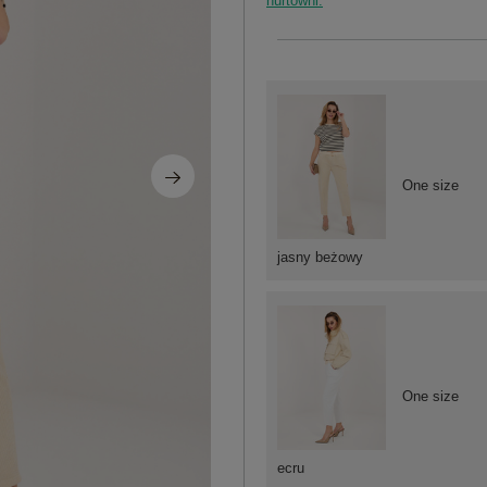
hurtowni.
One size
jasny beżowy
One size
ecru