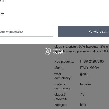
kie
kie
ZA
Masz pytanie? Chętnie pomożem
dzam wymagane
Potwierdzam 
Zadzwoń
+48 601 547 740
skład materiału : 98% bawełna , 2% el
sposób prania : pranie w pralce w 30°
Kod produktu
IT-SP-242979.90
Marka
ITALY MODA
wzór
gładki
dominujący
materiał
bawełna
dominujący
długość
7/8
nogawki
zapięcie
brak