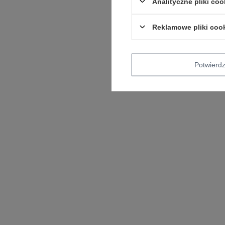
Analityczne pliki coo
Reklamowe pliki coo
Potwier