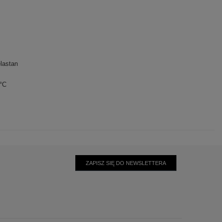
lastan
0°C
ZAPISZ SIĘ DO NEWSLETTERA