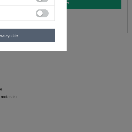
LOGUJ SIĘ I ZOBACZ CENĘ
y.
Zadaj pytanie
wszystkie
lastan
C
zę
 materiału