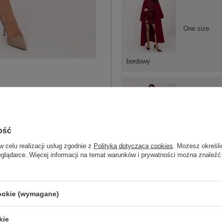
One size
bordowy
One size
ość
w celu realizacji usług zgodnie z
Polityką dotyczącą cookies
. Możesz określi
eglądarce. Więcej informacji na temat warunków i prywatności można znaleźć
czerwony
cookie (wymagane)
kie