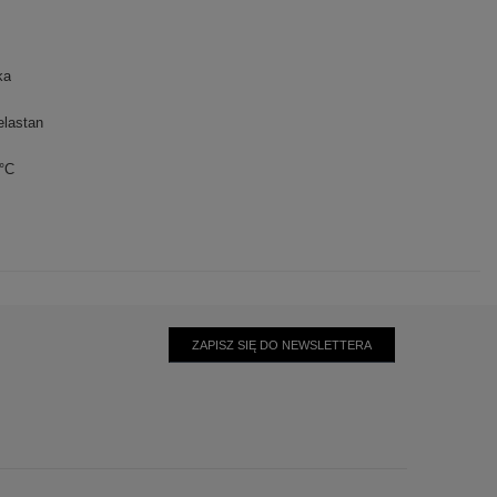
ka
lastan
0°C
ZAPISZ SIĘ DO NEWSLETTERA