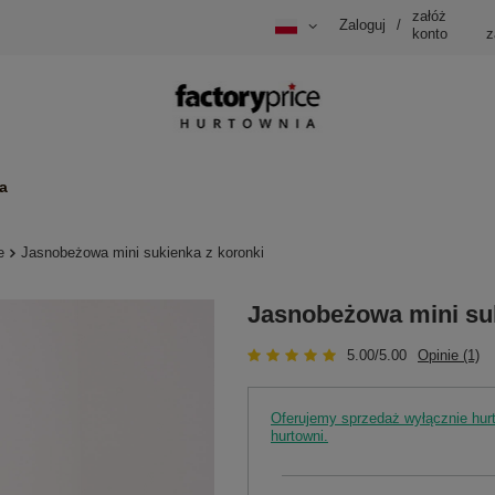
załóż
Zaloguj
/
konto
z
a
e
Jasnobeżowa mini sukienka z koronki
Jasnobeżowa mini suk
5.00/5.00
Opinie (1)
Oferujemy sprzedaż wyłącznie hu
hurtowni.