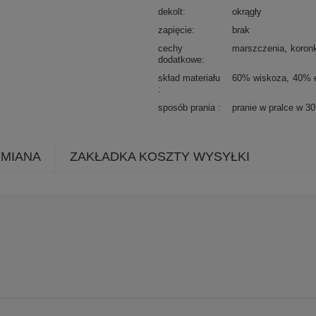
dekolt
okrągły
zapięcie
brak
cechy
marszczenia
koron
dodatkowe
skład materiału
60% wiskoza
40% e
sposób prania
pranie w pralce w 3
YMIANA
ZAKŁADKA KOSZTY WYSYŁKI