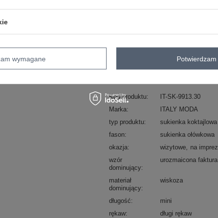
ZA
kie
Masz pytanie? Chętnie pomożem
Zadzwoń
+48 601 547 740
dzam wymagane
Potwierdzam 
skład materiału : 60% wiskoza, 40% e
sposób prania : pranie w pralce w 30°
Kod produktu
IT-SK-9913.30
Marka
ITALY MODA
typ produktu
sukienka koktajlowa
fason
sukienka ołówkowa
okazja
wizytowe
na impre
wzór
urozmaicona faktura
dominujący
materiał
wiskoza
dominujący
długość
mini
rękaw
długi rękaw