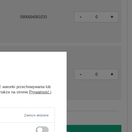
-
+
5906694081033
-
+
5906694081057
ć warunki przechowywania lub
 także na stronie
Prywatność i
Zobacz wszystkie kolory (+4)
Zawsze aktywne