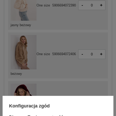
-
+
One size
5906694072390
jasny beżowy
-
+
One size
5906694072406
beżowy
-
+
One size
5906694072413
Konfiguracja zgód