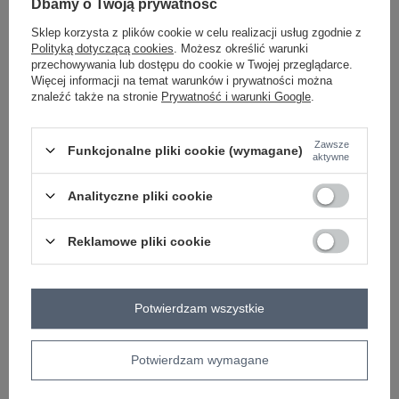
Dbamy o Twoją prywatność
bordowy
Sklep korzysta z plików cookie w celu realizacji usług zgodnie z
Polityką dotyczącą cookies
. Możesz określić warunki
przechowywania lub dostępu do cookie w Twojej przeglądarce.
Więcej informacji na temat warunków i prywatności można
ZALOGUJ SIĘ I ZOBACZ CENĘ
znaleźć także na stronie
Prywatność i warunki Google
.
Masz pytanie? Chętnie pomożemy.
Zawsze
Funkcjonalne pliki cookie (wymagane)
aktywne
Zadzwoń
+48 601 547 740
Zadaj pytanie
Analityczne pliki cookie
skład materiału : 100% poliester
sposób prania : pranie w pralce w 30°C
Reklamowe pliki cookie
Kod produktu
IF-KR-G230111.97P
typ produktu
kurtka futrzana
kurtka przejściowa
wzór
gładki
Potwierdzam wszystkie
dominujący
materiał
poliester
dominujący
Potwierdzam wymagane
sezon
jesień
zima
wiosna