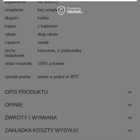
wypełnienie
nie dotyczy
ocieplenie
bez ocieplenia
długość
krótka
kaptur
z kapturem
rękaw
długi rękaw
zapięcie
suwak
cechy
kieszenie
z podszewką
dodatkowe
skład materiału
100% poliester
sposób prania
pranie w pralce w 30°C
OPIS PRODUKTU
OPINIE
ZWROTY I WYMIANA
ZAKŁADKA KOSZTY WYSYŁKI