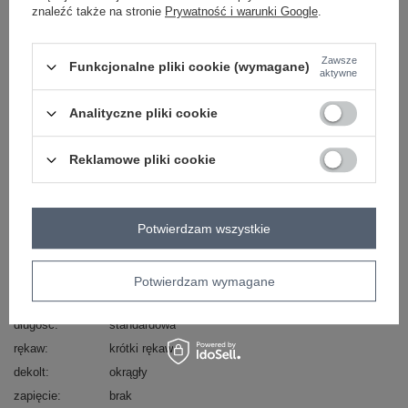
znaleźć także na stronie
Prywatność i warunki Google
.
Masz pytanie? Chętnie pomożemy.
Zawsze
Zadzwoń
+48 601 547 740
Zadaj pytanie
Funkcjonalne pliki cookie (wymagane)
aktywne
Analityczne pliki cookie
Kod produktu
RV-BZ-A1280.62
Marka
RELEVANCE
Reklamowe pliki cookie
skład materiału
90% wiskoza
10% elastan
typ produktu
bluzka codzienna
okazja
codzienne
do pracy
Potwierdzam wszystkie
wzór
gładki
dominujący
Potwierdzam wymagane
materiał
wiskoza
dominujący
długość
standardowa
rękaw
krótki rękaw
dekolt
okrągły
zapięcie
brak