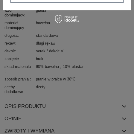
okazja
codzienne
wzór
gładki
dominujący
materiał
bawełna
dominujący
długość
standardowa
rękaw
długi rękaw
dekolt
serek / dekolt V
zapięcie
brak
skład materiału
90% bawełna
10% elastan
sposób prania
pranie w pralce w 30°C
cechy
dżety
dodatkowe
OPIS PRODUKTU
OPINIE
ZWROTY I WYMIANA