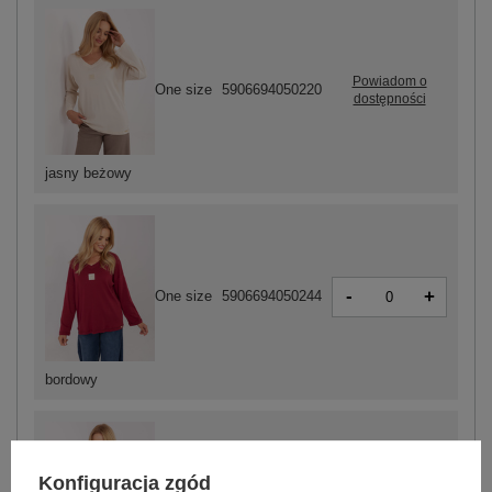
Powiadom o
One size
5906694050220
dostępności
jasny beżowy
-
+
One size
5906694050244
bordowy
Konfiguracja zgód