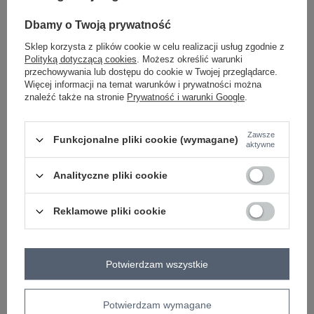
-
+
One size
5906694050213
Dbamy o Twoją prywatność
Sklep korzysta z plików cookie w celu realizacji usług zgodnie z
Polityką dotyczącą cookies
. Możesz określić warunki
jasny niebieski
przechowywania lub dostępu do cookie w Twojej przeglądarce.
Więcej informacji na temat warunków i prywatności można
znaleźć także na stronie
Prywatność i warunki Google
.
ZALOGUJ SIĘ I ZOBACZ CENĘ
Zawsze
Funkcjonalne pliki cookie (wymagane)
aktywne
Masz pytanie? Chętnie pomożemy.
Zadzwoń
+48 601 547 740
Zadaj pytanie
Analityczne pliki cookie
skład materiału : 90% bawełna , 10% elastan
Reklamowe pliki cookie
sposób prania : pranie w pralce w 30°C
Kod produktu
RV-BZ-A852.51
Potwierdzam wszystkie
Marka
RELEVANCE
typ produktu
bluzka codzienna
styl
casual
Potwierdzam wymagane