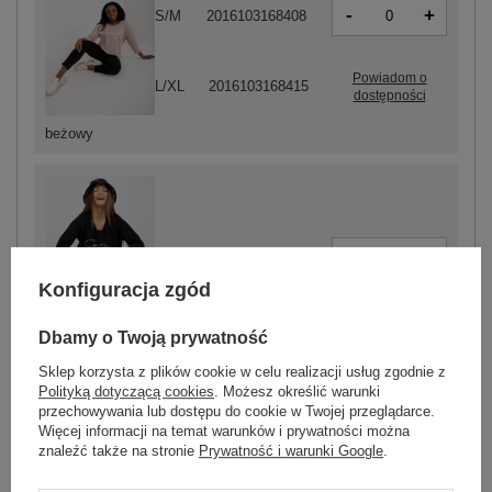
-
+
S/M
2016103168408
Powiadom o
L/XL
2016103168415
dostępności
beżowy
-
+
S/M
2016103168422
Konfiguracja zgód
Dbamy o Twoją prywatność
czarny
Sklep korzysta z plików cookie w celu realizacji usług zgodnie z
Polityką dotyczącą cookies
. Możesz określić warunki
przechowywania lub dostępu do cookie w Twojej przeglądarce.
ZALOGUJ SIĘ I ZOBACZ CENĘ
Więcej informacji na temat warunków i prywatności można
znaleźć także na stronie
Prywatność i warunki Google
.
Masz pytanie? Chętnie pomożemy.