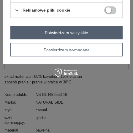
Reklamowe pliki cookie
Zobacz wszystkie kolory (+2)
Potwierdzam wszystkie
ZALOGUJ SIĘ I ZOBACZ CENĘ
Potwierdzam wymagane
Masz pytanie? Chętnie pomożemy.
Zadzwoń
+48 601 547 740
Zadaj pytanie
skład materiału : 85% bawełna , 15% elastan
sposób prania : pranie w pralce w 30°C
Kod produktu
NS-BL-NS2553.16
Marka
NATURAL SIDE
styl
casual
wzór
gładki
dominujący
materiał
bawełna