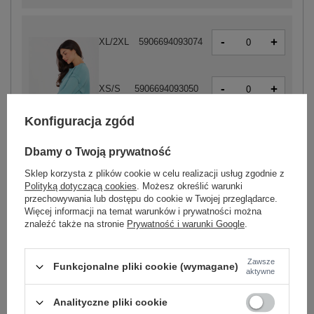
-
+
XL/2XL
5906694093074
-
+
XS/S
5906694093050
Konfiguracja zgód
-
+
M/L
5906694093067
turkusowy
Dbamy o Twoją prywatność
Sklep korzysta z plików cookie w celu realizacji usług zgodnie z
Polityką dotyczącą cookies
. Możesz określić warunki
przechowywania lub dostępu do cookie w Twojej przeglądarce.
-
+
XL/2XL
5906694093104
Więcej informacji na temat warunków i prywatności można
znaleźć także na stronie
Prywatność i warunki Google
.
-
+
XS/S
5906694093081
Zawsze
Funkcjonalne pliki cookie (wymagane)
aktywne
-
+
M/L
5906694093098
Analityczne pliki cookie
czarny