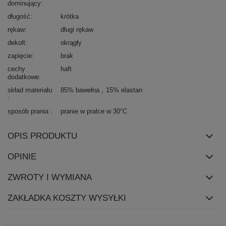
dominujący
długość
krótka
rękaw
długi rękaw
dekolt
okrągły
zapięcie
brak
cechy
haft
dodatkowe
skład materiału
85% bawełna
15% elastan
sposób prania
pranie w pralce w 30°C
OPIS PRODUKTU
OPINIE
ZWROTY I WYMIANA
ZAKŁADKA KOSZTY WYSYŁKI