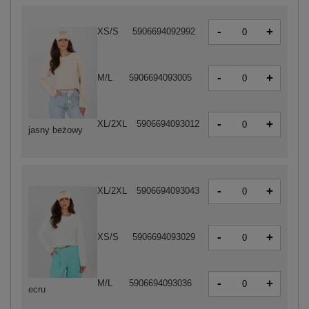
-
+
XS/S
5906694092992
-
+
M/L
5906694093005
-
+
XL/2XL
5906694093012
jasny beżowy
-
+
XL/2XL
5906694093043
-
+
XS/S
5906694093029
-
+
M/L
5906694093036
ecru