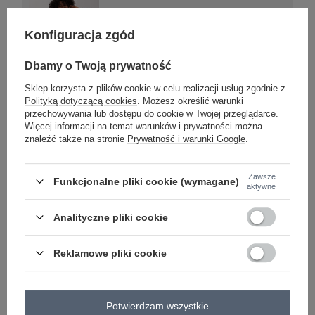
Konfiguracja zgód
-
+
One size
2016103511198
Dbamy o Twoją prywatność
Sklep korzysta z plików cookie w celu realizacji usług zgodnie z
jasny fioletowy
Polityką dotyczącą cookies
. Możesz określić warunki
przechowywania lub dostępu do cookie w Twojej przeglądarce.
Więcej informacji na temat warunków i prywatności można
Zobacz wszystkie kolory (+4)
znaleźć także na stronie
Prywatność i warunki Google
.
ZALOGUJ SIĘ I ZOBACZ CENĘ
Zawsze
Funkcjonalne pliki cookie (wymagane)
aktywne
Masz pytanie? Chętnie pomożemy.
Analityczne pliki cookie
Zadzwoń
+48 601 547 740
Zadaj pytanie
Reklamowe pliki cookie
skład materiału : 95% poliester, 5% elastan
sposób prania : pranie w pralce w 30°C
Potwierdzam wszystkie
Kod produktu
DHJ-KMPL-8655.05