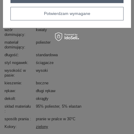
Marka
ITALY MODA
Potwierdzam wymagane
typ produktu
bluza+spodnie
styl
casual
wzór
kwiaty
dominujący
materiał
poliester
dominujący
długość
standardowa
styl nogawek
ściągacze
wysokość w
wysoki
pasie
kieszenie
boczne
rękaw
długi rękaw
dekolt
okrągły
skład materiału
95% poliester
5% elastan
sposób prania
pranie w pralce w 30°C
Kolory
zielony