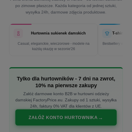
po zimowe płaszcze. Każda kategoria od jednej sztuki,
wysyłka 24h, darmowe zdjęcia produktowe.
Hurtownia sukienek damskich
T-shirty d
Casual, eleganckie, wieczorowe - modele na
Bestsellery w cen
każdą okazję w sezonie'26
k
Tylko dla hurtowników - 7 dni na zwrot,
10% na pierwsze zakupy
Załóż darmowe konto B2B w hurtowni odzieży
damskiej FactoryPrice.eu. Zakupy od 1 sztuki, wysyłka
24h, faktury 0% VAT dla klientów z UE.
ZAŁÓŻ KONTO HURTOWNIKA