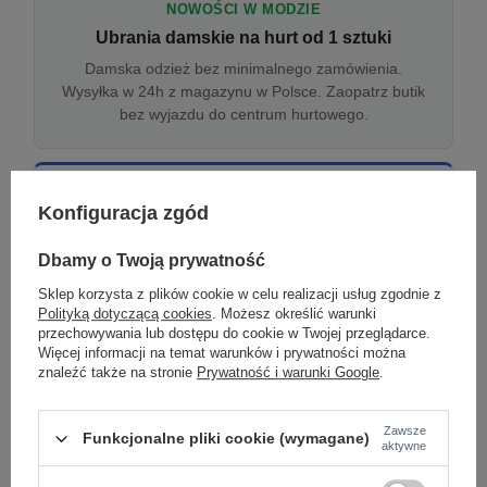
NOWOŚCI W MODZIE
Ubrania damskie na hurt od 1 sztuki
Damska odzież bez minimalnego zamówienia.
Wysyłka w 24h z magazynu w Polsce. Zaopatrz butik
bez wyjazdu do centrum hurtowego.
ONLINE
Konfiguracja zgód
Odzież damska hurtowo online
Internetowa hurtownia damska z plikiem XML/CSV.
Dbamy o Twoją prywatność
Integracja z WooCommerce, Shopify, BaseLinker.
Sklep korzysta z plików cookie w celu realizacji usług zgodnie z
Aktualizacja stanów co godzinę.
Polityką dotyczącą cookies
. Możesz określić warunki
przechowywania lub dostępu do cookie w Twojej przeglądarce.
Więcej informacji na temat warunków i prywatności można
znaleźć także na stronie
Prywatność i warunki Google
.
DROPSHIPPING
Damskie ubrania w dropshippingu
Zawsze
Funkcjonalne pliki cookie (wymagane)
Hurt odzieży damskiej z wysyłką na etykiecie Twojego
aktywne
sklepu w całej UE. Zero magazynu, zero
zamrożonego kapitału.