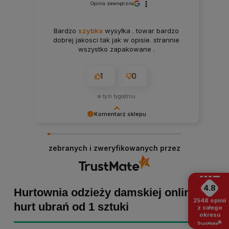
Opinia zewnętrzna
Bardzo
szybka
wysyłka . towar bardzo
dobrej jakosci tak jak w opisie. strannie
wszystko zapakowane .
1
0
w tym tygodniu
Komentarz sklepu
Paulina Grabarczyk dziękujemy za poświęcony
czas i dodaną opinię! Takie słowa dodają nam
zebranych i zweryfikowanych przez
skrzydeł, dlatego tym bardziej cieszymy się, że
zakup przebiegł pomyślnie. Obiecujemy
utrzymać dobrą passę - zapraszamy ponownie! :)
4.8
Hurtownia odzieży damskiej online -
2548
opinii
hurt ubrań od 1 sztuki
z całego
okresu