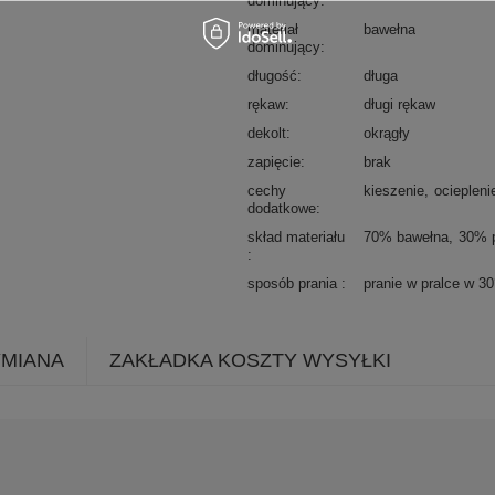
dominujący
materiał
bawełna
dominujący
długość
długa
rękaw
długi rękaw
dekolt
okrągły
zapięcie
brak
cechy
kieszenie
ociepleni
dodatkowe
skład materiału
70% bawełna
30% p
sposób prania
pranie w pralce w 3
YMIANA
ZAKŁADKA KOSZTY WYSYŁKI