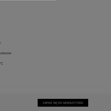
e
oliester
0°C
ZAPISZ SIĘ DO NEWSLETTERA