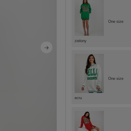
One size
zielony
One size
ecru