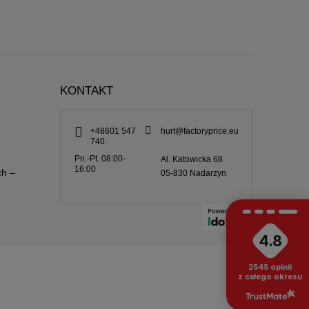
KONTAKT
+48601 547
hurt@factoryprice.eu
740
Pn.-Pt. 08:00-
Al. Katowicka 68
16:00
ch –
05-830
Nadarzyn
4.8
2545
opinii
z całego okresu