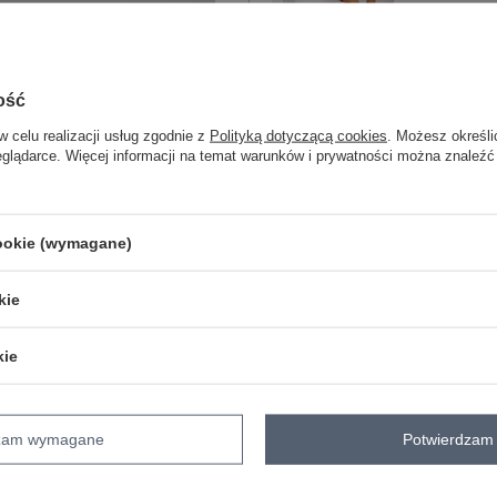
One size
czerwony
ość
w celu realizacji usług zgodnie z
Polityką dotyczącą cookies
. Możesz określi
eglądarce. Więcej informacji na temat warunków i prywatności można znaleźć
ZA
Masz pytanie? Chętnie pomożem
cookie (wymagane)
Zadzwoń
+48 601 547 740
kie
skład materiału : 70% bawełna, 30% po
sposób prania : pranie w pralce w 30°
kie
Kod produktu
EM-BL-775.94
Marka
MY RED LIPS
dzam wymagane
Potwierdzam 
styl
casual
wzór
nadruk