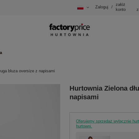
załóż
Zaloguj
/
konto
z
a
ługa bluza oversize z napisami
Hurtownia Zielona dłu
napisami
Oferujemy sprzedaż wyłącznie hu
hurtowni.