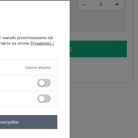
-
+
2016103383016
ć warunki przechowywania lub
 także na stronie
Prywatność i
LOGUJ SIĘ I ZOBACZ CENĘ
y.
Zawsze aktywne
Zadaj pytanie
liester
C
wszystkie