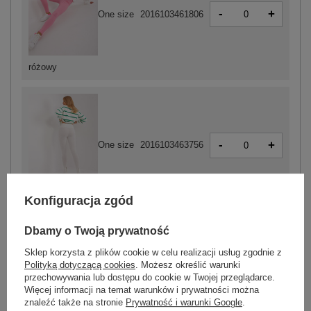
-
+
One size
2016103461806
różowy
-
+
One size
2016103463756
ecru
Konfiguracja zgód
Dbamy o Twoją prywatność
ZALOGUJ SIĘ I ZOBACZ CENĘ
Sklep korzysta z plików cookie w celu realizacji usług zgodnie z
Polityką dotyczącą cookies
. Możesz określić warunki
przechowywania lub dostępu do cookie w Twojej przeglądarce.
Masz pytanie? Chętnie pomożemy.
Więcej informacji na temat warunków i prywatności można
znaleźć także na stronie
Prywatność i warunki Google
.
Zadzwoń
+48 601 547 740
Zadaj pytanie