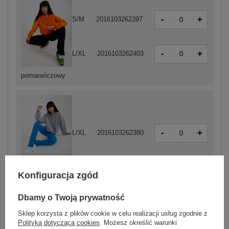
-
+
S/M
2016103262397
-
+
L/XL
2016103262403
pomarańczowy
-
+
L/XL
2016103262380
szary
Konfiguracja zgód
Dbamy o Twoją prywatność
ZALOGUJ SIĘ I ZOBACZ CENĘ
Sklep korzysta z plików cookie w celu realizacji usług zgodnie z
Polityką dotyczącą cookies
. Możesz określić warunki