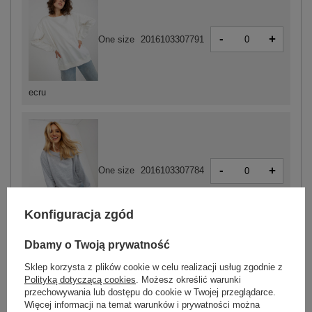
-
+
One size
2016103307791
ecru
-
+
One size
2016103307784
Konfiguracja zgód
szary
Dbamy o Twoją prywatność
Sklep korzysta z plików cookie w celu realizacji usług zgodnie z
ZALOGUJ SIĘ I ZOBACZ CENĘ
Polityką dotyczącą cookies
. Możesz określić warunki
przechowywania lub dostępu do cookie w Twojej przeglądarce.
Więcej informacji na temat warunków i prywatności można