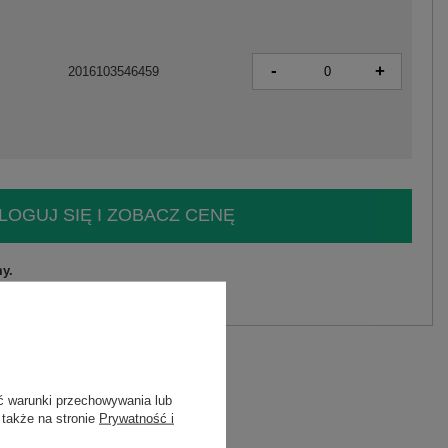
-
+
2016103546459
LOGUJ SIĘ I ZOBACZ CENĘ
y.
Zadaj pytanie
elastan
C
ć warunki przechowywania lub
 także na stronie
Prywatność i