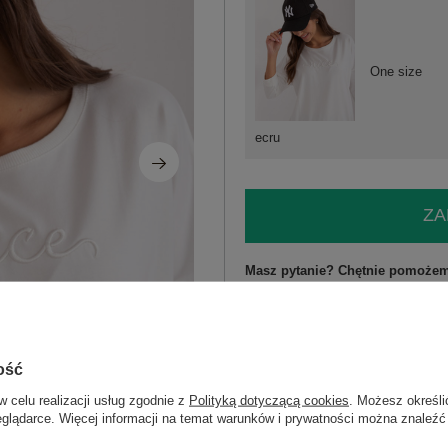
One size
ecru
ZA
Masz pytanie? Chętnie pomożem
Zadzwoń
+48 601 547 740
skład materiału : 90% bawełna , 10% 
ość
sposób prania : pranie w pralce w 30°
w celu realizacji usług zgodnie z
Polityką dotyczącą cookies
. Możesz określi
Kod produktu
RV-BZ-9519.22
eglądarce. Więcej informacji na temat warunków i prywatności można znaleźć
Marka
RELEVANCE