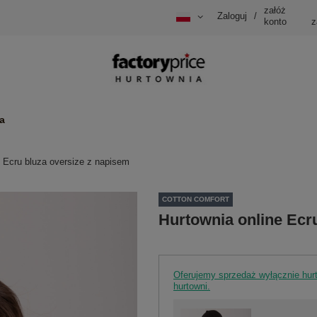
załóż
Zaloguj
/
konto
z
a
e Ecru bluza oversize z napisem
COTTON COMFORT
Hurtownia online Ecr
Oferujemy sprzedaż wyłącznie hu
hurtowni.