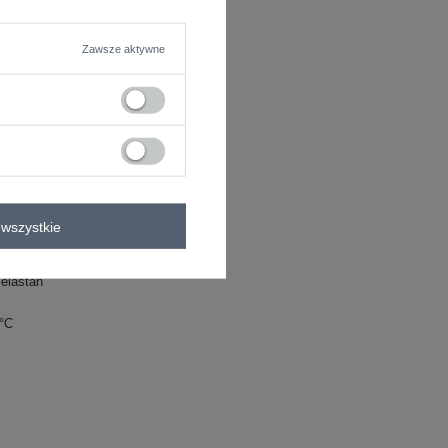
Zawsze aktywne
wszystkie
elastan
0°C