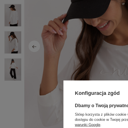
Konfiguracja zgód
Dbamy o Twoją prywatn
Sklep korzysta z plików cookie 
dostępu do cookie w Twojej prz
warunki Google
.