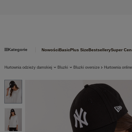
Kategorie
Nowości
Basic
Plus Size
Bestsellery
Super Cen
Hurtownia odzieży damskiej
Bluzki
Bluzki oversize
Hurtownia onlin