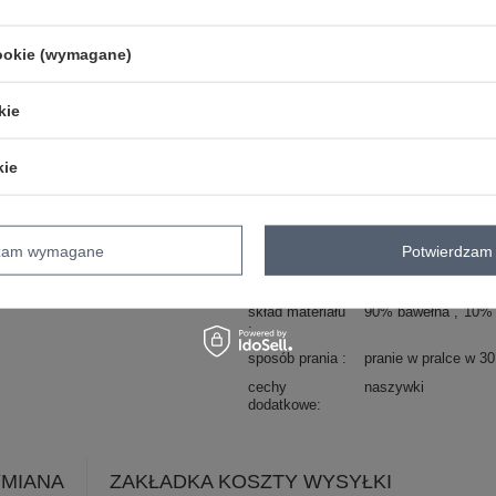
typ produktu
bluzka codzienna
styl
casual
cookie (wymagane)
okazja
codzienne
wzór
gładki
kie
dominujący
materiał
bawełna
kie
dominujący
długość
standardowa
rękaw
rękaw 3/4
dzam wymagane
Potwierdzam 
dekolt
okrągły
zapięcie
brak
skład materiału
90% bawełna
10% 
sposób prania
pranie w pralce w 3
cechy
naszywki
dodatkowe
YMIANA
ZAKŁADKA KOSZTY WYSYŁKI