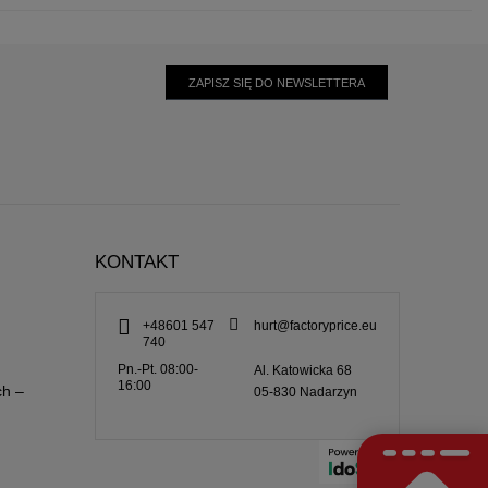
ZAPISZ SIĘ DO NEWSLETTERA
KONTAKT
+48601 547
hurt@factoryprice.eu
740
Pn.-Pt. 08:00-
Al. Katowicka 68
16:00
ch –
05-830
Nadarzyn