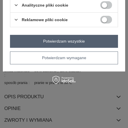
Analityczne pliki cookie
wzór
gładki
dominujący
materiał
bawełna
Reklamowe pliki cookie
dominujący
długość
standardowa
rękaw
długi rękaw
Potwierdzam wszystkie
dekolt
stójka
zapięcie
zatrzask
Potwierdzam wymagane
cechy
naszywki
kieszenie
dodatkowe
skład materiału
90% bawełna
10% elastan
sposób prania
pranie w pralce w 30°C
OPIS PRODUKTU
OPINIE
ZWROTY I WYMIANA