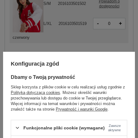
Powiadom o
S/M
2016103501502
dostępności
-
+
L/XL
2016103501519
czerwony
ZALOGUJ SIĘ I ZOBACZ CENĘ
Konfiguracja zgód
Dbamy o Twoją prywatność
Masz pytanie? Chętnie pomożemy.
Zadzwoń
+48 601 547 740
Zadaj pytanie
Sklep korzysta z plików cookie w celu realizacji usług zgodnie z
Polityką dotyczącą cookies
. Możesz określić warunki
przechowywania lub dostępu do cookie w Twojej przeglądarce.
skład materiału : 90% bawełna , 10% elastan
Więcej informacji na temat warunków i prywatności można
sposób prania : pranie w pralce w 30°C
znaleźć także na stronie
Prywatność i warunki Google
.
Kod produktu
RV-BL-7670.31
Zawsze
Marka
RELEVANCE
Funkcjonalne pliki cookie (wymagane)
aktywne
styl
casual
sportowy