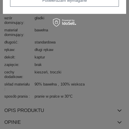
Potwierdzam wymagane
Marka
RELEVANCE
styl
casual
wzór
gładki
dominujący
materiał
bawełna
dominujący
długość
standardowa
rękaw
długi rękaw
dekolt
kaptur
zapięcie
brak
cechy
kieszeń
troczki
dodatkowe
skład materiału
90% bawełna
100% wiskoza
sposób prania
pranie w pralce w 30°C
OPIS PRODUKTU
OPINIE