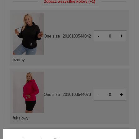
Zobacz wszystkie kolory (+1)
-
+
One size
2016103544042
czarny
-
+
One size
2016103544073
fuksjowy