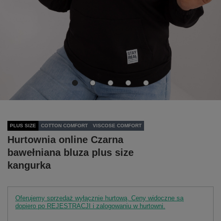
PLUS SIZE
COTTON COMFORT
VISCOSE COMFORT
Hurtownia online Czarna
bawełniana bluza plus size
kangurka
Oferujemy sprzedaż wyłącznie hurtową. Ceny widoczne są
dopiero po REJESTRACJI i zalogowaniu w hurtowni.