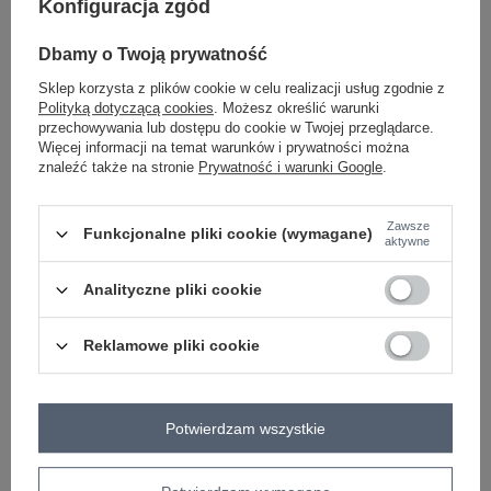
Konfiguracja zgód
-
+
One size
2016103544035
Dbamy o Twoją prywatność
Sklep korzysta z plików cookie w celu realizacji usług zgodnie z
Polityką dotyczącą cookies
. Możesz określić warunki
przechowywania lub dostępu do cookie w Twojej przeglądarce.
ciemny khaki
Więcej informacji na temat warunków i prywatności można
znaleźć także na stronie
Prywatność i warunki Google
.
Zobacz wszystkie kolory (+1)
Zawsze
Funkcjonalne pliki cookie (wymagane)
aktywne
ZALOGUJ SIĘ I ZOBACZ CENĘ
Analityczne pliki cookie
Masz pytanie? Chętnie pomożemy.
Reklamowe pliki cookie
Zadzwoń
+48 601 547 740
Zadaj pytanie
skład materiału : 90% bawełna , 100% wiskoza
Potwierdzam wszystkie
sposób prania : pranie w pralce w 30°C
Kod produktu
RV-BL-8655-1.13X