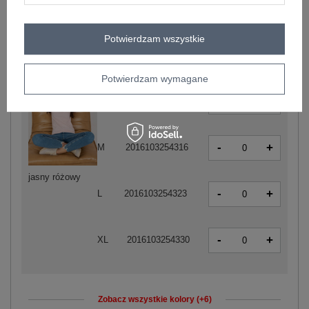
-
+
2XL
2016103254347
Potwierdzam wszystkie
-
+
XS
2016103254293
Potwierdzam wymagane
-
+
S
2016103254309
-
+
M
2016103254316
jasny różowy
-
+
L
2016103254323
-
+
XL
2016103254330
Zobacz wszystkie kolory (+6)