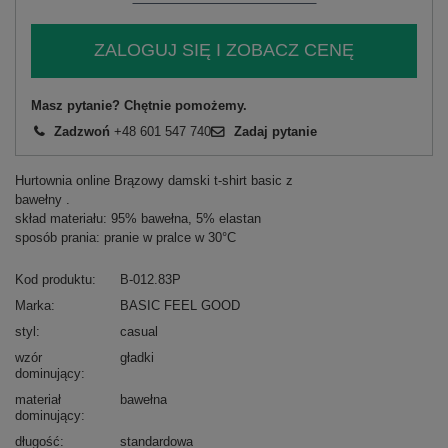
ZALOGUJ SIĘ I ZOBACZ CENĘ
Masz pytanie? Chętnie pomożemy.
Zadzwoń
+48 601 547 740
Zadaj pytanie
Hurtownia online Brązowy damski t-shirt basic z
bawełny .
skład materiału: 95% bawełna, 5% elastan
sposób prania: pranie w pralce w 30°C
Kod produktu
B-012.83P
Marka
BASIC FEEL GOOD
styl
casual
wzór
gładki
dominujący
materiał
bawełna
dominujący
długość
standardowa