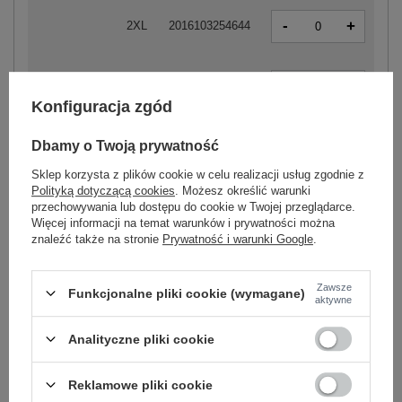
-
+
2XL
2016103254644
-
+
XS
2016103254590
Konfiguracja zgód
-
+
Dbamy o Twoją prywatność
S
2016103254606
Sklep korzysta z plików cookie w celu realizacji usług zgodnie z
Polityką dotyczącą cookies
. Możesz określić warunki
-
+
M
2016103254613
przechowywania lub dostępu do cookie w Twojej przeglądarce.
Więcej informacji na temat warunków i prywatności można
znaleźć także na stronie
Prywatność i warunki Google
.
ciemny niebieski
-
+
L
2016103254620
Zawsze
Funkcjonalne pliki cookie (wymagane)
aktywne
-
+
XL
2016103254637
Analityczne pliki cookie
Reklamowe pliki cookie