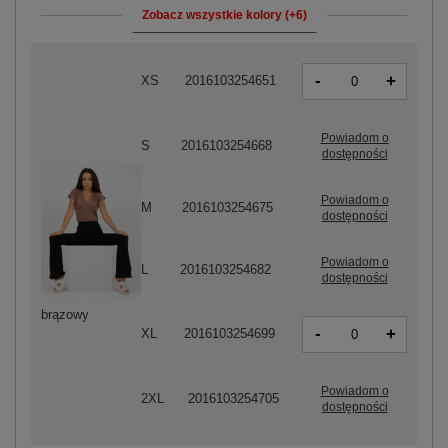
Zobacz wszystkie kolory (+6)
-
+
XS
2016103254651
Powiadom o
S
2016103254668
dostępności
Powiadom o
M
2016103254675
dostępności
Powiadom o
L
2016103254682
dostępności
brązowy
-
+
XL
2016103254699
Powiadom o
2XL
2016103254705
dostępności