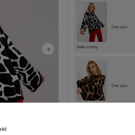
One size
biało-czarny
One size
czarny
ZA
ość