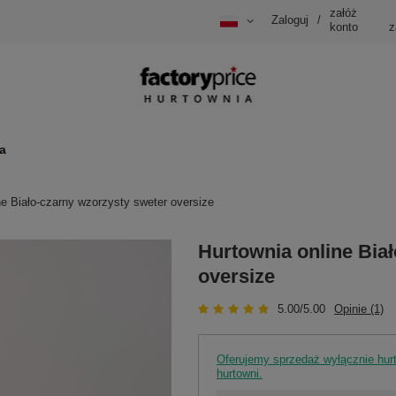
załóż
Zaloguj
/
konto
z
a
ne Biało-czarny wzorzysty sweter oversize
Hurtownia online Bia
oversize
5.00/5.00
Opinie (1)
Oferujemy sprzedaż wyłącznie hu
hurtowni.