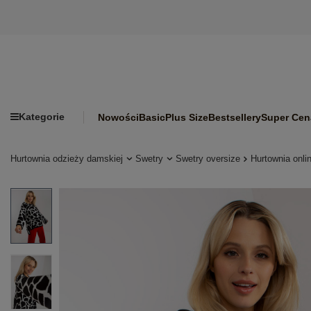
Kategorie
Nowości
Basic
Plus Size
Bestsellery
Super Cen
Hurtownia odzieży damskiej
Swetry
Swetry oversize
Hurtownia onli