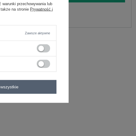
ć warunki przechowywania lub
 także na stronie
Prywatność i
y.
Zadaj pytanie
Zawsze aktywne
C
wszystkie