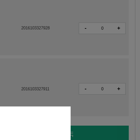
-
+
2016103327928
-
+
2016103327911
LOGUJ SIĘ I ZOBACZ CENĘ