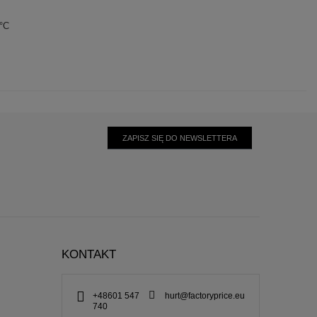
0°C
ZAPISZ SIĘ DO NEWSLETTERA
KONTAKT
+48601 547
hurt@factoryprice.eu
740