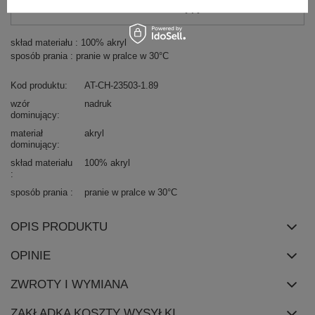
Zadzwoń
+48 601 547 740
Zadaj pytanie
skład materiału : 100% akryl
sposób prania : pranie w pralce w 30°C
Kod produktu
AT-CH-23503-1.89
wzór
nadruk
dominujący
materiał
akryl
dominujący
skład materiału
100% akryl
sposób prania
pranie w pralce w 30°C
OPIS PRODUKTU
OPINIE
ZWROTY I WYMIANA
ZAKŁADKA KOSZTY WYSYŁKI