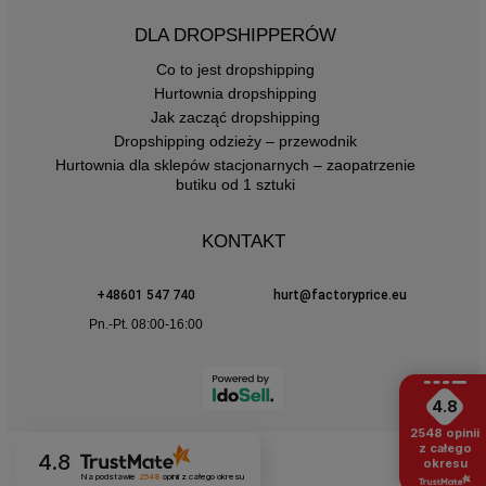
DLA DROPSHIPPERÓW
Co to jest dropshipping
Hurtownia dropshipping
Jak zacząć dropshipping
Dropshipping odzieży – przewodnik
Hurtownia dla sklepów stacjonarnych – zaopatrzenie
butiku od 1 sztuki
KONTAKT
+48601 547 740
hurt@factoryprice.eu
Pn.-Pt. 08:00-16:00
4.8
2548
opinii
z całego
4.8
okresu
Na podstawie
2548
opinii
z całego okresu