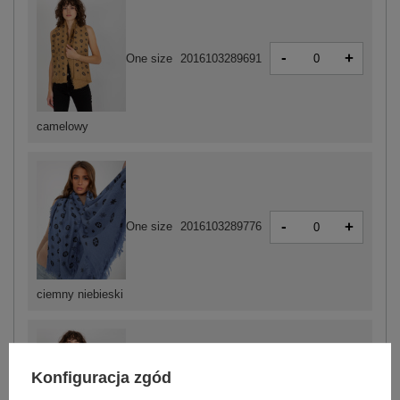
-
+
One size
2016103289691
camelowy
-
+
One size
2016103289776
ciemny niebieski
Konfiguracja zgód
-
+
One size
2016103289745