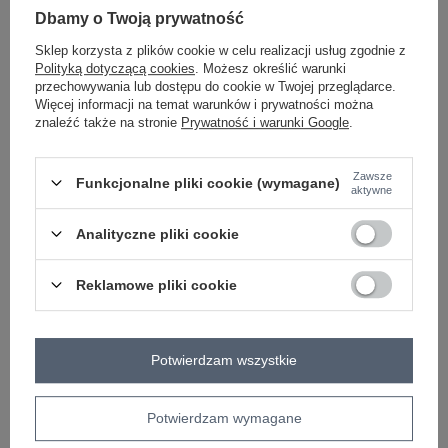
Dbamy o Twoją prywatność
Sklep korzysta z plików cookie w celu realizacji usług zgodnie z
Polityką dotyczącą cookies
. Możesz określić warunki
różowy
przechowywania lub dostępu do cookie w Twojej przeglądarce.
Więcej informacji na temat warunków i prywatności można
znaleźć także na stronie
Prywatność i warunki Google
.
Zawsze
-
+
Funkcjonalne pliki cookie (wymagane)
One size
2016103289684
aktywne
Analityczne pliki cookie
ciemny szary
Reklamowe pliki cookie
Zobacz wszystkie kolory (+7)
Potwierdzam wszystkie
ZALOGUJ SIĘ I ZOBACZ CENĘ
Potwierdzam wymagane
Masz pytanie? Chętnie pomożemy.