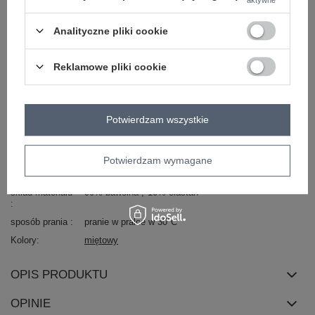
styl
casual
Analityczne pliki cookie
okazja
codzienne
do pracy
wzór
paski
dominujący
Reklamowe pliki cookie
materiał
bawełna
dominujący
długość
standardowa
Potwierdzam wszystkie
rękaw
rękaw 3/4
zapięcie
brak
Potwierdzam wymagane
cechy
naszywki
dodatkowe
skład materiału
90% bawełna
10% elastan
sposób prania
pranie w pralce w 30°C
Kolory
miętowy
OPIS PRODUKTU
OPINIE