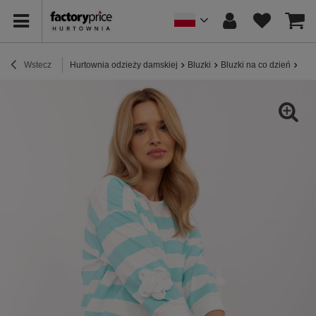
Wstecz
Hurtownia odzieży damskiej
Bluzki
Bluzki na co dzień
Hur