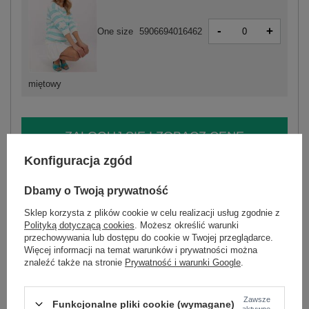
-
+
One size
5906694016462
miętowy
ZALOGUJ SIĘ I ZOBACZ CENĘ
Konfiguracja zgód
Masz pytanie? Chętnie pomożemy.
Dbamy o Twoją prywatność
Zadzwoń
+48 601 547 740
Zadaj pytanie
Sklep korzysta z plików cookie w celu realizacji usług zgodnie z
Polityką dotyczącą cookies
. Możesz określić warunki
skład materiału : 90% bawełna , 10% elastan
przechowywania lub dostępu do cookie w Twojej przeglądarce.
sposób prania : pranie w pralce w 30°C
Więcej informacji na temat warunków i prywatności można
znaleźć także na stronie
Prywatność i warunki Google
.
Kod produktu
RV-BZ-A430.60
Marka
RELEVANCE
Zawsze
typ produktu
bluzka codzienna
Funkcjonalne pliki cookie (wymagane)
aktywne