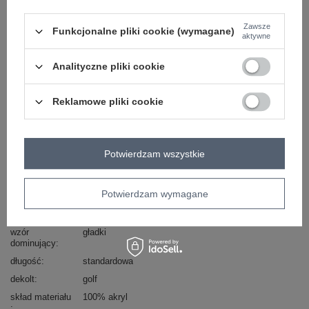
Masz pytanie? Chętnie pomożemy.
Zadzwoń
+48 601 547 740
Zadaj pytanie
Zawsze
Funkcjonalne pliki cookie (wymagane)
aktywne
skład materiału : 100% akryl
Analityczne pliki cookie
sposób prania : pranie w pralce w 30°C
Kod produktu
TO-SW-1909.11X
Reklamowe pliki cookie
okazja
codzienne
materiał
akryl
dominujący
Potwierdzam wszystkie
rękaw
długi rękaw
zapięcie
brak
Potwierdzam wymagane
sposób prania
pranie w pralce w 30°C
styl
casual
wzór
gładki
dominujący
długość
standardowa
dekolt
golf
skład materiału
100% akryl