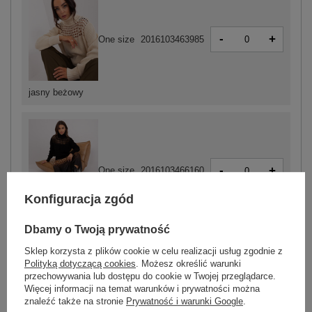
-
+
One size
2016103463985
jasny beżowy
-
+
One size
2016103466160
Konfiguracja zgód
czarny
Dbamy o Twoją prywatność
Sklep korzysta z plików cookie w celu realizacji usług zgodnie z
Polityką dotyczącą cookies
. Możesz określić warunki
ZALOGUJ SIĘ I ZOBACZ CENĘ
przechowywania lub dostępu do cookie w Twojej przeglądarce.
Więcej informacji na temat warunków i prywatności można
znaleźć także na stronie
Prywatność i warunki Google
.