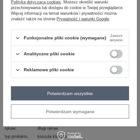
Polityką dotyczącą cookies
. Możesz określić warunki
przechowywania lub dostępu do cookie w Twojej przeglądarce.
Więcej informacji na temat warunków i prywatności można
czarny
znaleźć także na stronie
Prywatność i warunki Google
.
Zawsze
Funkcjonalne pliki cookie (wymagane)
ZALOGUJ SIĘ I ZOBACZ CENĘ
aktywne
Analityczne pliki cookie
Masz pytanie? Chętnie pomożemy.
Zadzwoń
+48 601 547 740
Zadaj pytanie
Reklamowe pliki cookie
skład materiału : 100% bawełna
sposób prania : pranie w pralce w 30°C
Potwierdzam wszystkie
Kod produktu
LK-KS-509612.28
Marka
LAKERTA
Potwierdzam wymagane
wzór
gładki
dominujący
rękaw
długi rękaw
typ produktu
koszula klasyczna