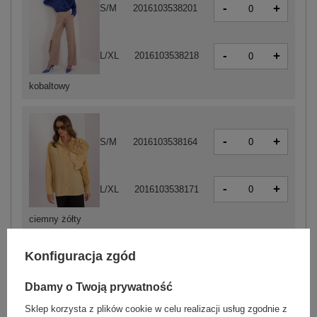
-
+
S/M
2016103538201
-
+
L/XL
2016103538218
kobaltowy
-
+
S/M
2016103538164
-
+
L/XL
2016103538171
ciemny żółty
Konfiguracja zgód
Dbamy o Twoją prywatność
-
+
S/M
2016103538188
Sklep korzysta z plików cookie w celu realizacji usług zgodnie z