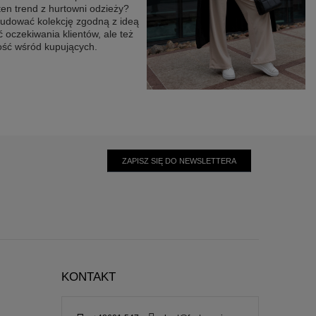
en trend z hurtowni odzieży?
budować kolekcję zgodną z ideą
ć oczekiwania klientów, ale też
ność wśród kupujących.
ZAPISZ SIĘ DO NEWSLETTERA
KONTAKT