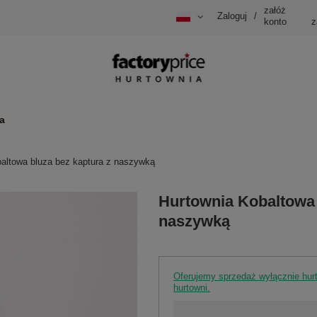
załóż
Zaloguj
/
konto
z
a
altowa bluza bez kaptura z naszywką
Hurtownia Kobaltowa 
naszywką
Oferujemy sprzedaż wyłącznie hu
hurtowni.