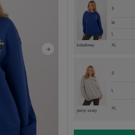
S
M
L
XL
kobaltowy
S
L
XL
jasny szary