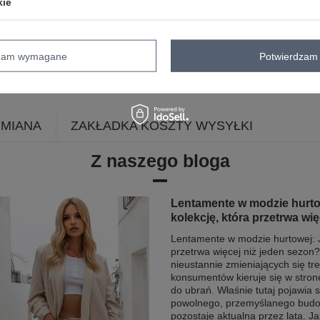
kie
cechy
haft
ocieplenie
dodatkowe
skład materiału
70% bawełna
30% p
dzam wymagane
Potwierdzam 
sposób prania
pranie w pralce w 3
YMIANA
ZAKŁADKA KOSZTY WYSYŁKI
Z naszego bloga
Lentamente w modzie hurt
kolekcję, która przetrwa wi
Lentamente w modzie hurtowej: J
przetrwa więcej niż jeden sezon?
nieustannie zmieniających się tr
konsumentów kieruje się w stro
do ubrań. Właśnie tutaj pojawia 
powolnego, przemyślanego budow
pozostaje aktualna przez lata. Ja