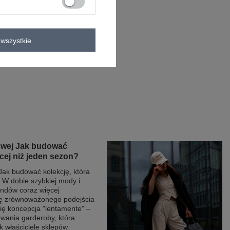
oliester
wszystkie
0°C
owej Jak budować
ęcej niż jeden sezon?
ak budować kolekcję, która
 W dobie szybkiej mody i
endów coraz więcej
nę zrównoważonego podejścia
się koncepcja "lentamente" –
ania garderoby, która
k właściciele sklepów