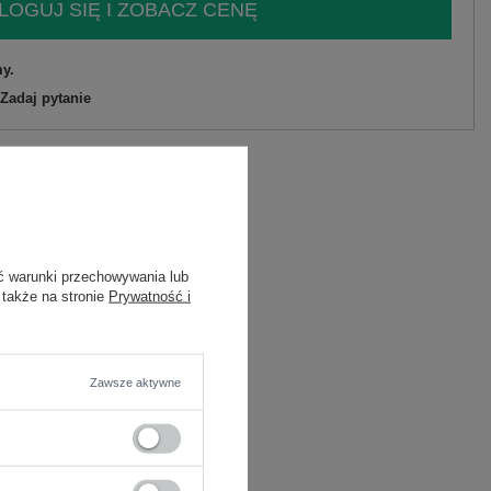
LOGUJ SIĘ I ZOBACZ CENĘ
y.
Zadaj pytanie
liester
C
ć warunki przechowywania lub
 także na stronie
Prywatność i
Zawsze aktywne