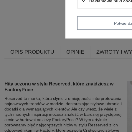
Reklamowe pliki coo
Potwier
OPIS PRODUKTU
OPINIE
ZWROTY I W
Hity sezonu w stylu Reserved, które znajdziesz w
FactoryPrice
Reserved to marka, która słynie z umiejętności interpretowania
najnowszych trendów w modzie, dostarczając stylowe ubrania i
dodatki dla wymagających klientów. Ale czy wiesz, że wiele z
tych modnych inspiracji możesz znaleźć w bardziej przystępnej
cenie w hurtowni odzieży FactoryPrice? W tym artykule
porównamy pięć najgorętszych hitów w stylu Resserved z ich
odpowiednikami w Factory, które pozwolą Ci stworzyć stylowe