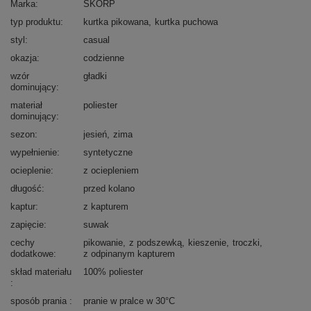
Marka
SKORP
typ produktu
kurtka pikowana
kurtka puchowa
styl
casual
okazja
codzienne
wzór
gładki
dominujący
materiał
poliester
dominujący
sezon
jesień
zima
wypełnienie
syntetyczne
ocieplenie
z ociepleniem
długość
przed kolano
kaptur
z kapturem
zapięcie
suwak
cechy
pikowanie
z podszewką
kieszenie
troczki
dodatkowe
z odpinanym kapturem
skład materiału
100% poliester
sposób prania
pranie w pralce w 30°C