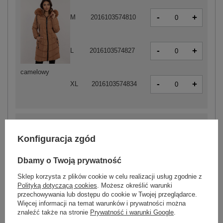
-
+
M
2016103574810
-
+
L
2016103574827
camelowy
-
+
XL
2016103574834
-
+
2XL
2016103574797
Konfiguracja zgód
Dbamy o Twoją prywatność
-
+
S
2016103574759
Sklep korzysta z plików cookie w celu realizacji usług zgodnie z
Polityką dotyczącą cookies
. Możesz określić warunki
przechowywania lub dostępu do cookie w Twojej przeglądarce.
-
+
M
2016103574766
Więcej informacji na temat warunków i prywatności można
znaleźć także na stronie
Prywatność i warunki Google
.