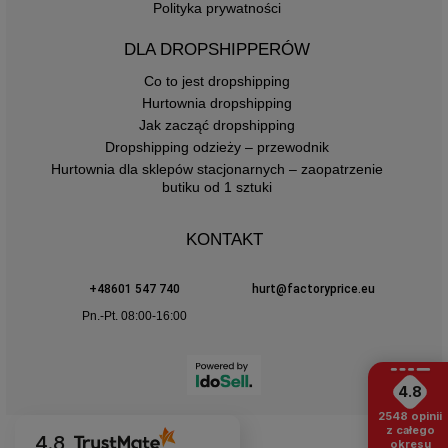
Polityka prywatności
DLA DROPSHIPPERÓW
Co to jest dropshipping
Hurtownia dropshipping
Jak zacząć dropshipping
Dropshipping odzieży – przewodnik
Hurtownia dla sklepów stacjonarnych – zaopatrzenie
butiku od 1 sztuki
KONTAKT
+48601 547 740
hurt@factoryprice.eu
Pn.-Pt. 08:00-16:00
4.8
2548
opinii
z całego
4.8
okresu