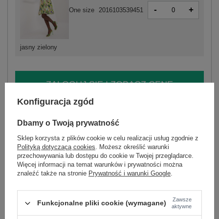
-
+
One size
2016103539451
jasny zielony
ZALOGUJ SIĘ I ZOBACZ CENĘ
Konfiguracja zgód
Masz pytanie? Chętnie pomożemy.
Dbamy o Twoją prywatność
Zadzwoń
+48 601 547 740
Zadaj pytanie
Sklep korzysta z plików cookie w celu realizacji usług zgodnie z
Polityką dotyczącą cookies
. Możesz określić warunki
skład materiału : 95% poliester, 5% elastan
przechowywania lub dostępu do cookie w Twojej przeglądarce.
sposób prania : pranie w pralce w 30°C
Więcej informacji na temat warunków i prywatności można
znaleźć także na stronie
Prywatność i warunki Google
.
Kod produktu
DHJ-SK-17259-1.81
Marka
ITALY MODA
Zawsze
wzór
nadruk
Funkcjonalne pliki cookie (wymagane)
aktywne
dominujący