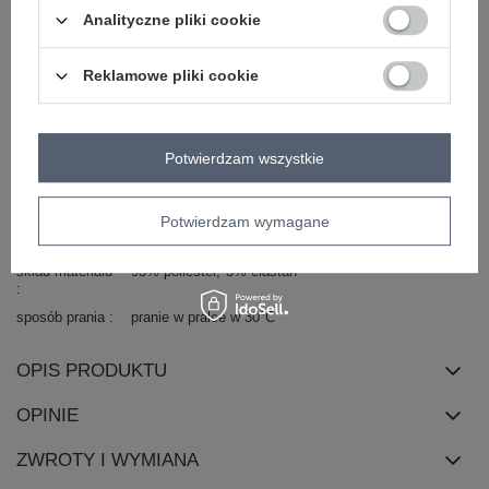
dekolt
serek / dekolt V
Analityczne pliki cookie
rękaw
krótki rękaw
długość
mini
Reklamowe pliki cookie
cechy
falbana
z paskiem
dodatkowe
okazja
codzienne
Potwierdzam wszystkie
fason
sukienka rozkloszowana
zapięcie
brak
Potwierdzam wymagane
materiał
poliester
dominujący
skład materiału
95% poliester
5% elastan
sposób prania
pranie w pralce w 30°C
OPIS PRODUKTU
OPINIE
ZWROTY I WYMIANA