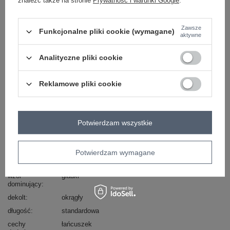
znaleźć także na stronie
Prywatność i warunki Google
.
skład materiału : 100% poliester
Zawsze
Funkcjonalne pliki cookie (wymagane)
sposób prania : pranie w pralce w 30°C
aktywne
Kod produktu
EM-BZ-13575.08
Analityczne pliki cookie
typ produktu
bluzka elegancka
okazja
do pracy
na imprezę
Reklamowe pliki cookie
materiał
poliester
dominujący
rękaw
długi rękaw
Potwierdzam wszystkie
zapięcie
brak
skład materiału
100% poliester
Potwierdzam wymagane
styl
elegancki
wzór
gładki
dominujący
dekolt
okrągły
długość
standardowa
cechy
łańcuszek