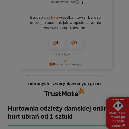
Opinia zewnętrzna
Bardzo
szybka
wysyłka . towar bardzo
dobrej jakosci tak jak w opisie. strannie
wszystko zapakowane .
1
0
w tym tygodniu
Komentarz sklepu
Paulina Grabarczyk dziękujemy za poświęcony
czas i dodaną opinię! Takie słowa dodają nam
zebranych i zweryfikowanych przez
skrzydeł, dlatego tym bardziej cieszymy się, że
zakup przebiegł pomyślnie. Obiecujemy
utrzymać dobrą passę - zapraszamy ponownie! :)
4.8
Hurtownia odzieży damskiej online -
2546
opinii
hurt ubrań od 1 sztuki
z całego
okresu