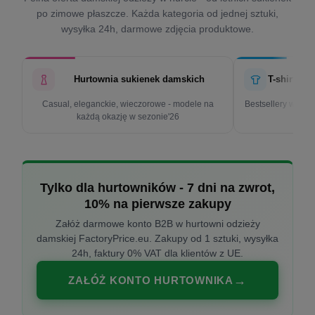
po zimowe płaszcze. Każda kategoria od jednej sztuki,
wysyłka 24h, darmowe zdjęcia produktowe.
Hurtownia sukienek damskich
T-shirty d
Casual, eleganckie, wieczorowe - modele na
Bestsellery w cen
każdą okazję w sezonie'26
k
Tylko dla hurtowników - 7 dni na zwrot,
10% na pierwsze zakupy
Załóż darmowe konto B2B w hurtowni odzieży
damskiej FactoryPrice.eu. Zakupy od 1 sztuki, wysyłka
24h, faktury 0% VAT dla klientów z UE.
ZAŁÓŻ KONTO HURTOWNIKA