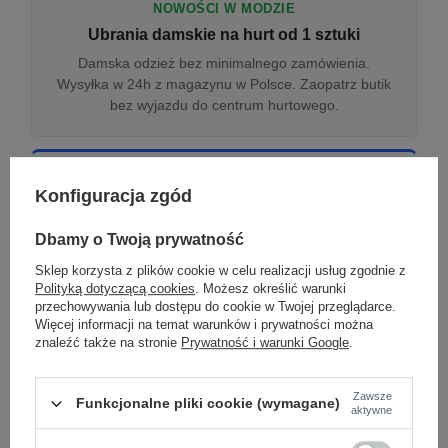
NOWOŚCI W MODZIE
Ubrania damskie na hurt od 1 sztuki
Damska odzież bez minimalnego zamówienia.
Wysyłka w 24h z magazynu w Polsce. Zaopatrz butik
bez wyjazdu do centrum hurtowego.
ONLINE
Konfiguracja zgód
Odzież damska hurtowo online
Internetowa hurtownia damska z plikiem XML/CSV.
Dbamy o Twoją prywatność
Integracja z WooCommerce, Shopify, BaseLinker.
Sklep korzysta z plików cookie w celu realizacji usług zgodnie z
Aktualizacja stanów co godzinę.
Polityką dotyczącą cookies
. Możesz określić warunki
przechowywania lub dostępu do cookie w Twojej przeglądarce.
Więcej informacji na temat warunków i prywatności można
znaleźć także na stronie
Prywatność i warunki Google
.
DROPSHIPPING
Damskie ubrania w dropshippingu
Zawsze
Funkcjonalne pliki cookie (wymagane)
Hurt odzieży damskiej z wysyłką na etykiecie Twojego
aktywne
sklepu w całej UE. Zero magazynu, zero
zamrożonego kapitału.