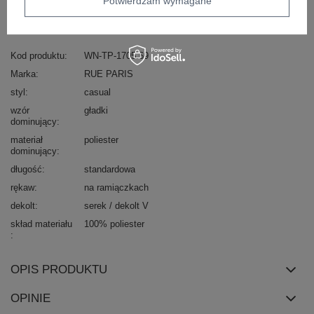
Potwierdzam wymagane
skład materiału: 100% poliester
sposób prania: pranie w pralce w 30°C
Kod produktu
WN-TP-1705.69
Marka
RUE PARIS
styl
casual
wzór
gładki
dominujący
materiał
poliester
dominujący
długość
standardowa
rękaw
na ramiączkach
dekolt
serek / dekolt V
skład materiału
100% poliester
OPIS PRODUKTU
OPINIE