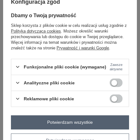
Konfiguracja zgód
limonkowy
Dbamy o Twoją prywatność
Sklep korzysta z plików cookie w celu realizacji usług zgodnie z
Polityką dotyczącą cookies
. Możesz określić warunki
przechowywania lub dostępu do cookie w Twojej przeglądarce.
Więcej informacji na temat warunków i prywatności można
-
+
S
2016103241286
znaleźć także na stronie
Prywatność i warunki Google
.
Zawsze
Funkcjonalne pliki cookie (wymagane)
jasny żółty
aktywne
Analityczne pliki cookie
Zobacz wszystkie kolory (+1)
Reklamowe pliki cookie
ZALOGUJ SIĘ I ZOBACZ CENĘ
Potwierdzam wszystkie
Masz pytanie? Chętnie pomożemy.
Zadzwoń
+48 601 547 740
Zadaj pytanie