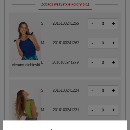
Zobacz wszystkie kolory (+1)
-
+
S
2016103241255
-
+
M
2016103241262
-
+
L
2016103241279
ciemny niebieski
-
+
S
2016103241224
-
+
M
2016103241231
-
+
L
2016103241248