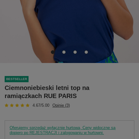
BESTSELLER
Ciemnoniebieski letni top na
ramiączkach RUE PARIS
4.67/5.00
Opinie (3)
Oferujemy sprzedaż wyłącznie hurtową. Ceny widoczne są
dopiero po REJESTRACJI i zalogowaniu w hurtowni.