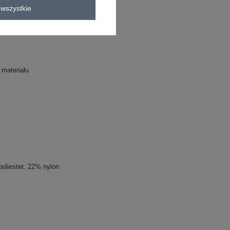
wszystkie
ALIA
 materiału
oliester
22% nylon