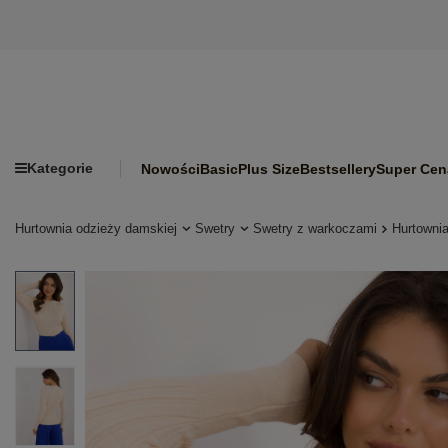
Kategorie
Nowości
Basic
Plus Size
Bestsellery
Super Cen
Hurtownia odzieży damskiej
Swetry
Swetry z warkoczami
Hurtowni