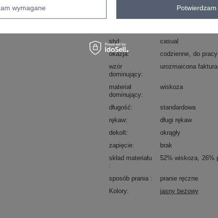
dzam wymagane
Potwierdzam 
Kod produktu
AT-SW-2338-2.00
Marka
WOOL FASHION IT
styl
casual
okazja
codzienne
do pracy
wzór
urozmaicona faktura
dominujący
materiał
wiskoza
dominujący
długość
standardowa
rękaw
długi rękaw
dekolt
okrągły
zapięcie
brak
skład materiału
52% wiskoza
26% p
sposób prania
pranie ręczne
Kolory
jasny beżowy