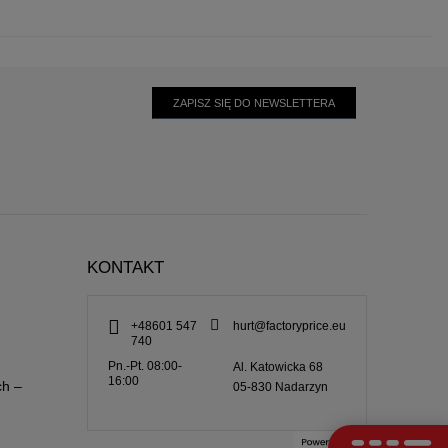
ZAPISZ SIĘ DO NEWSLETTERA
KONTAKT
+48601 547
hurt@factoryprice.eu
740
Pn.-Pt. 08:00-
Al. Katowicka 68
16:00
ch –
05-830
Nadarzyn