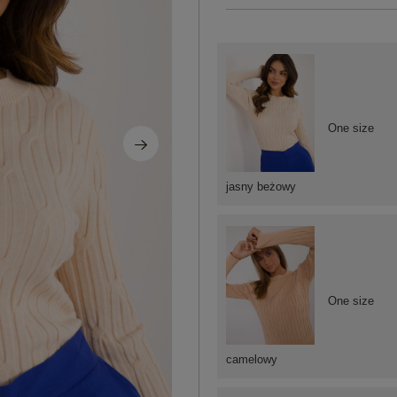
One size
jasny beżowy
One size
camelowy