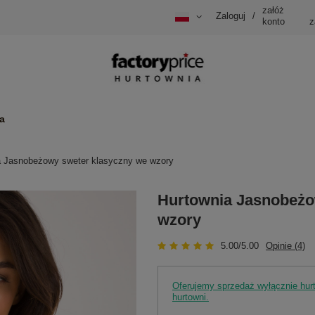
załóż
Zaloguj
/
konto
z
a
a Jasnobeżowy sweter klasyczny we wzory
Hurtownia Jasnobeżo
wzory
5.00/5.00
Opinie (4)
Oferujemy sprzedaż wyłącznie hu
hurtowni.