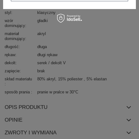
Marka
BADU
styl
klasyczny
wzór
gładki
dominujący
materiał
akryl
dominujący
długość
długa
rękaw
długi rękaw
dekolt
serek / dekolt V
zapięcie
brak
skład materiału
80% akryl
15% poliester
5% elastan
sposób prania
pranie w pralce w 30°C
OPIS PRODUKTU
OPINIE
ZWROTY I WYMIANA