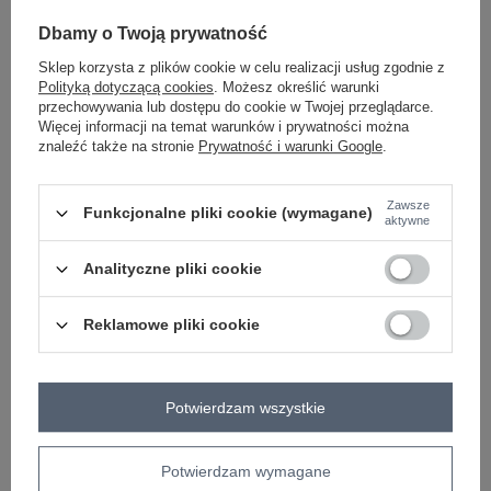
-
+
Dbamy o Twoją prywatność
One size
2016103491612
Sklep korzysta z plików cookie w celu realizacji usług zgodnie z
Polityką dotyczącą cookies
. Możesz określić warunki
przechowywania lub dostępu do cookie w Twojej przeglądarce.
ecru
Więcej informacji na temat warunków i prywatności można
znaleźć także na stronie
Prywatność i warunki Google
.
Zobacz wszystkie kolory (+3)
Zawsze
Funkcjonalne pliki cookie (wymagane)
aktywne
ZALOGUJ SIĘ I ZOBACZ CENĘ
Analityczne pliki cookie
Masz pytanie? Chętnie pomożemy.
Reklamowe pliki cookie
Zadzwoń
+48 601 547 740
Zadaj pytanie
skład materiału : 80% akryl, 15% poliester , 5%
Potwierdzam wszystkie
elastan
sposób prania : pranie w pralce w 30°C
Potwierdzam wymagane
Kod produktu
BA-SW-0577.32X