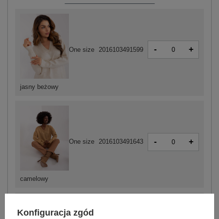
-
+
One size
2016103491599
jasny beżowy
-
+
One size
2016103491643
camelowy
Konfiguracja zgód