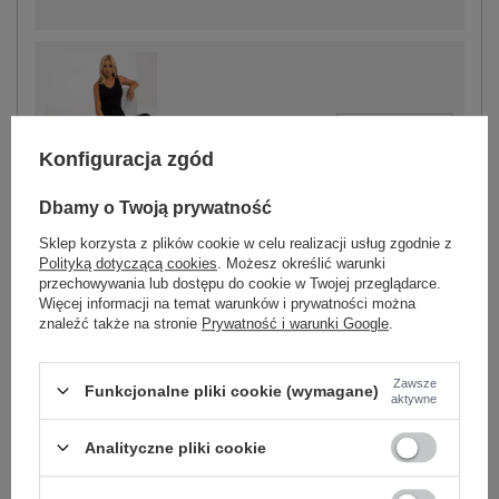
-
+
S
2016103239856
Konfiguracja zgód
Dbamy o Twoją prywatność
czarny
Sklep korzysta z plików cookie w celu realizacji usług zgodnie z
Polityką dotyczącą cookies
. Możesz określić warunki
przechowywania lub dostępu do cookie w Twojej przeglądarce.
Więcej informacji na temat warunków i prywatności można
-
+
S
2016103239795
znaleźć także na stronie
Prywatność i warunki Google
.
-
+
M
2016103239801
Zawsze
Funkcjonalne pliki cookie (wymagane)
aktywne
ciemny beżowy
Analityczne pliki cookie
Zobacz wszystkie kolory (+1)