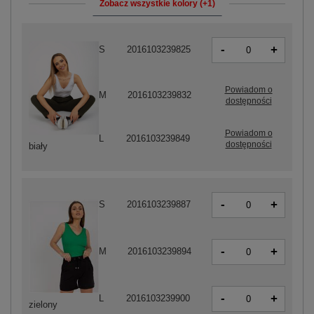
Zobacz wszystkie kolory (+1)
-
+
S
2016103239825
Powiadom o
M
2016103239832
dostępności
Powiadom o
L
2016103239849
dostępności
biały
-
+
S
2016103239887
-
+
M
2016103239894
-
+
L
2016103239900
zielony