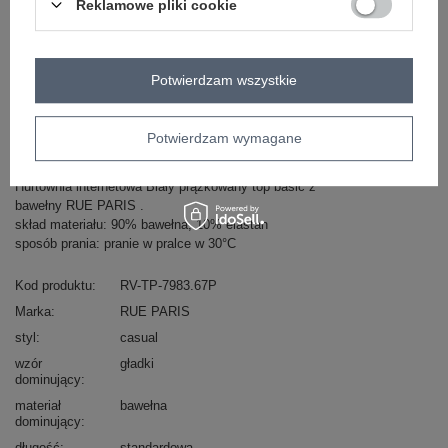
Reklamowe pliki cookie
ZALOGUJ SIĘ I ZOBACZ CENĘ
Potwierdzam wszystkie
Masz pytanie? Chętnie pomożemy.
Potwierdzam wymagane
Zadzwoń
+48 601 547 740
Zadaj pytanie
Hurtownia internetowa Biały prążkowany top basic z
bawełny RUE PARIS .
skład materiału: 90% bawełna, 10% elastan
sposób prania: pranie w pralce w 30°C
Kod produktu
RV-TP-7983.67P
Marka
RUE PARIS
styl
casual
wzór
gładki
dominujący
materiał
bawełna
dominujący
długość
standardowa