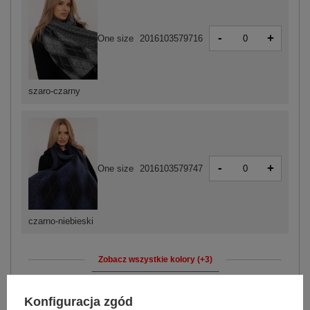
-
+
One size
2016103579716
szaro-czarny
-
+
One size
2016103579747
czarno-niebieski
Zobacz wszystkie kolory (+3)
Konfiguracja zgód
ZALOGUJ SIĘ I ZOBACZ CENĘ