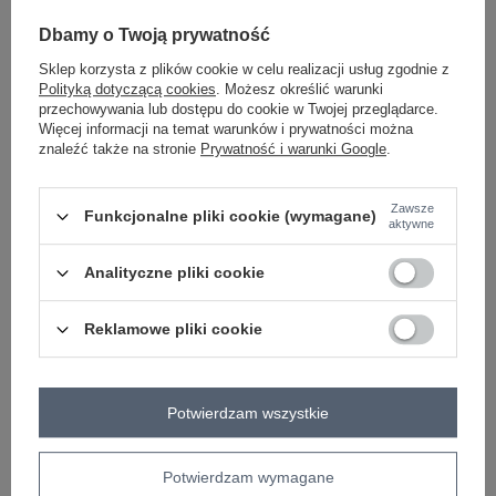
Dbamy o Twoją prywatność
Masz pytanie? Chętnie pomożemy.
Sklep korzysta z plików cookie w celu realizacji usług zgodnie z
Zadzwoń
+48 601 547 740
Zadaj pytanie
Polityką dotyczącą cookies
. Możesz określić warunki
przechowywania lub dostępu do cookie w Twojej przeglądarce.
Więcej informacji na temat warunków i prywatności można
skład materiału : 100% wiskoza
znaleźć także na stronie
Prywatność i warunki Google
.
sposób prania : pranie w pralce w 30°C
Kod produktu
AT-CH-12301.82P
Zawsze
Funkcjonalne pliki cookie (wymagane)
aktywne
wzór
geometryczny
dominujący
Analityczne pliki cookie
materiał
wiskoza
dominujący
skład materiału
100% wiskoza
Reklamowe pliki cookie
sposób prania
pranie w pralce w 30°C
Potwierdzam wszystkie
OPIS PRODUKTU
OPINIE
Potwierdzam wymagane