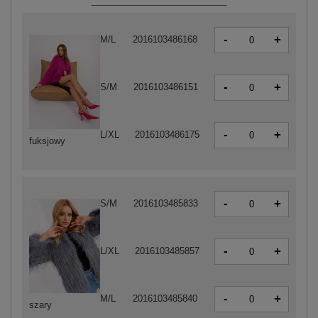
-
+
M/L
2016103486168
-
+
S/M
2016103486151
-
+
L/XL
2016103486175
fuksjowy
-
+
S/M
2016103485833
-
+
L/XL
2016103485857
-
+
M/L
2016103485840
szary