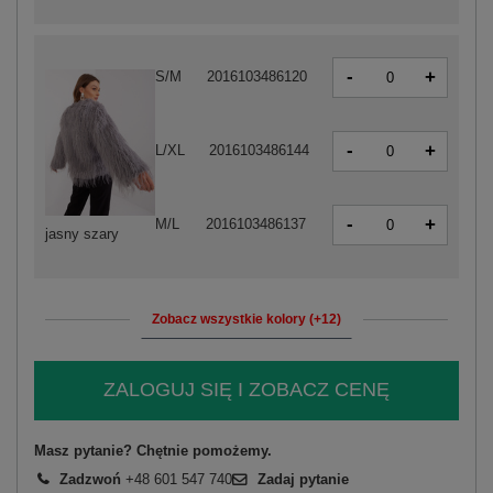
-
+
S/M
2016103486120
-
+
L/XL
2016103486144
-
+
M/L
2016103486137
jasny szary
Zobacz wszystkie kolory (+12)
ZALOGUJ SIĘ I ZOBACZ CENĘ
Masz pytanie? Chętnie pomożemy.
Zadzwoń
+48 601 547 740
Zadaj pytanie