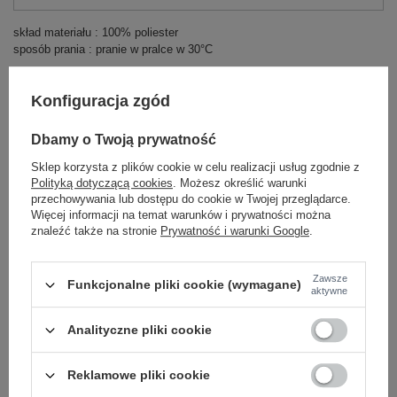
skład materiału : 100% poliester
sposób prania : pranie w pralce w 30°C
Kod produktu
AT-KR-2359.96P
Konfiguracja zgód
Marka
WOOL FASHION ITALIA
styl
elegancki
Dbamy o Twoją prywatność
okazja
na imprezę
wizytowe
Sklep korzysta z plików cookie w celu realizacji usług zgodnie z
typ produktu
kurtka przejściowa
kurtka futrzana
Polityką dotyczącą cookies
. Możesz określić warunki
przechowywania lub dostępu do cookie w Twojej przeglądarce.
wzór
gładki
Więcej informacji na temat warunków i prywatności można
dominujący
znaleźć także na stronie
Prywatność i warunki Google
.
materiał
poliester
dominujący
sezon
jesień
zima
wiosna
Zawsze
Funkcjonalne pliki cookie (wymagane)
aktywne
wypełnienie
nie dotyczy
ocieplenie
bez ocieplenia
Analityczne pliki cookie
długość
standardowa
kaptur
bez kaptura
Reklamowe pliki cookie
rękaw
długi rękaw