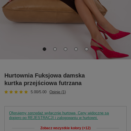
Hurtownia Fuksjowa damska
kurtka przejściowa futrzana
5.00/5.00
Opinie (1)
Oferujemy sprzedaż wyłącznie hurtową. Ceny widoczne są
dopiero po REJESTRACJI i zalogowaniu w hurtowni.
Zobacz wszystkie kolory (+12)