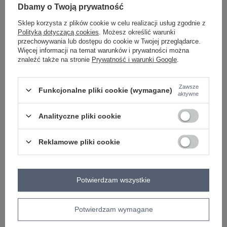
Dbamy o Twoją prywatność
Sklep korzysta z plików cookie w celu realizacji usług zgodnie z
Masz pytanie? Chętnie pomożemy.
Polityką dotyczącą cookies
. Możesz określić warunki
Zadzwoń
+48 601 547 740
Zadaj pytanie
przechowywania lub dostępu do cookie w Twojej przeglądarce.
Więcej informacji na temat warunków i prywatności można
znaleźć także na stronie
Prywatność i warunki Google
.
skład materiału : 90% bawełna , 10% elastan
sposób prania : pranie w pralce w 30°C
Zawsze
Funkcjonalne pliki cookie (wymagane)
Kod produktu
EM-TS-527-1.26X
aktywne
Marka
EX MODA
Analityczne pliki cookie
styl
casual
wzór
nadruk
dominujący
Reklamowe pliki cookie
materiał
bawełna
dominujący
długość
standardowa
Potwierdzam wszystkie
rękaw
krótki rękaw
dekolt
okrągły
Potwierdzam wymagane
skład materiału
90% bawełna
10% elastan