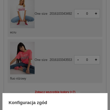
-
+
One size
2016103343492
ecru
-
+
One size
2016103343553
fluo różowy
Zobacz wszystkie kolory (+7)
Konfiguracja zgód
ZALOGUJ SIĘ I ZOBACZ CENĘ