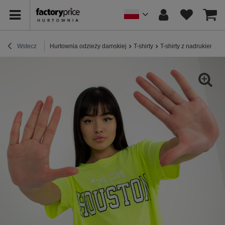
Wstecz
Hurtownia odzieży damskiej
T-shirty
T-shirty z nadrukiem
H