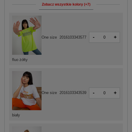
Zobacz wszystkie kolory (+7)
-
+
One size
2016103343577
fluo żółty
-
+
One size
2016103343539
biały