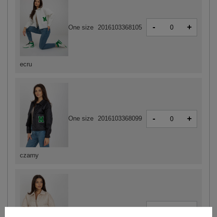
-
+
One size
2016103368105
ecru
-
+
One size
2016103368099
czarny
-
+
One size
2016103368082