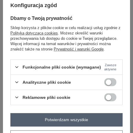
Konfiguracja zgód
Dbamy o Twoją prywatność
jasny beżowy
Sklep korzysta z plików cookie w celu realizacji usług zgodnie z
Polityką dotyczącą cookies
. Możesz określić warunki
przechowywania lub dostępu do cookie w Twojej przeglądarce.
ZALOGUJ SIĘ I ZOBACZ CENĘ
Więcej informacji na temat warunków i prywatności można
znaleźć także na stronie
Prywatność i warunki Google
.
Masz pytanie? Chętnie pomożemy.
Zadzwoń
+48 601 547 740
Zadaj pytanie
Zawsze
Funkcjonalne pliki cookie (wymagane)
aktywne
skład materiału : 100% poliester
Analityczne pliki cookie
sposób prania : pranie w pralce w 30°C
Reklamowe pliki cookie
Kod produktu
LK-KR-509267.15P
Marka
LAKERTA
typ produktu
kurtka przejściowa
kurtka pikowana
Potwierdzam wszystkie
styl
casual
okazja
codzienne