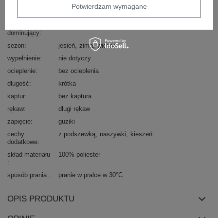
wzór
gładki
Potwierdzam wymagane
dominujący
materiał
poliester
dominujący
sezon
jesień
zima
wiosna
wypełnienie
nie dotyczy
ocieplenie
bez ocieplenia
długość
krótka
kaptur
bez kaptura
rękaw
długi rękaw
zapięcie
guziki
cechy
z podszewką
naszywki
kieszeń
dodatkowe
skład materiału
100% poliester
sposób prania
pranie w pralce w 30°C
OPIS PRODUKTU