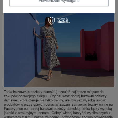
Potwierdzam wymagane
Tania
hurtownia
odzieży damskiej - znajdź najlepsze miejsce do
zakupów do swojego sklepu. Czy szukasz dobrej hurtowni odzieży
damskiej, która oferuje nie tylko trendy, ale również wysoką jakość
produktów w przystępnych cenach? Zacznij zamawiać towary online na
Factoryprice.eu - taniej hurtowni odzieży damskiej, która łączy wysoką
jakość z atrakcyjnymi cenami! Odkryj więcej korzyści wynikających z
współpracy z nimi i poznaj wygodny i nowoczesny sposób prowadzenia