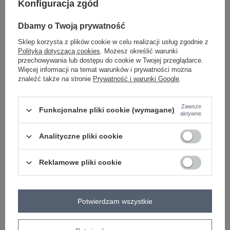
Konfiguracja zgód
wzór
gładki
dominujący
Dbamy o Twoją prywatność
materiał
bawełna
Sklep korzysta z plików cookie w celu realizacji usług zgodnie z
dominujący
Polityką dotyczącą cookies
. Możesz określić warunki
skład materiału
95% bawełna
5% elastan
przechowywania lub dostępu do cookie w Twojej przeglądarce.
Więcej informacji na temat warunków i prywatności można
sposób prania
pranie w pralce w 30°C
znaleźć także na stronie
Prywatność i warunki Google
.
OPIS PRODUKTU
Zawsze
Funkcjonalne pliki cookie (wymagane)
aktywne
OPINIE
Analityczne pliki cookie
ZWROTY I WYMIANA
Reklamowe pliki cookie
ZAKŁADKA KOSZTY WYSYŁKI
Z naszego bloga
Potwierdzam wszystkie
Tania hurtownia odzieży damskiej - najlepsze miejsce
do zakupów