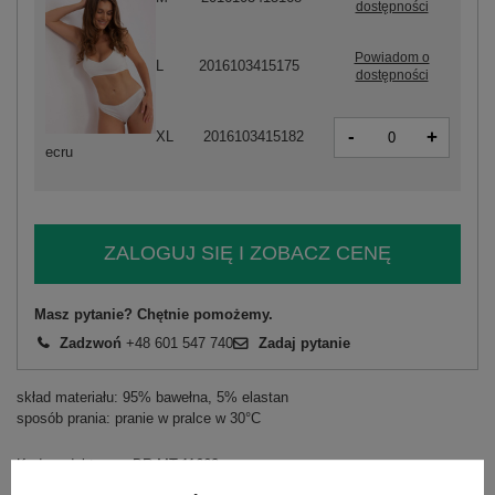
dostępności
Powiadom o
L
2016103415175
dostępności
-
+
XL
2016103415182
ecru
ZALOGUJ SIĘ I ZOBACZ CENĘ
Masz pytanie? Chętnie pomożemy.
Zadzwoń
+48 601 547 740
Zadaj pytanie
skład materiału: 95% bawełna, 5% elastan
sposób prania: pranie w pralce w 30°C
Kod produktu
BR-MT-11662
Marka
BERRAK