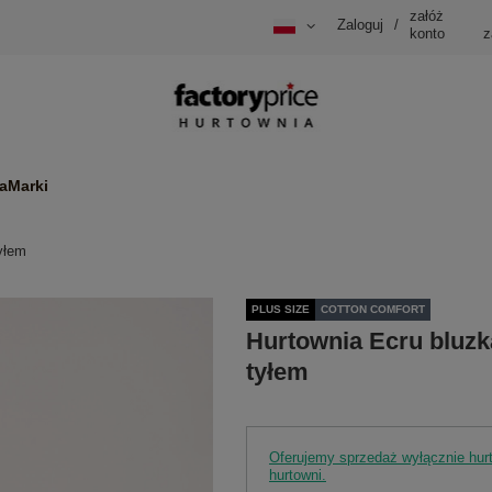
załóż
Zaloguj
/
konto
z
a
Marki
yłem
PLUS SIZE
COTTON COMFORT
Hurtownia Ecru bluzk
tyłem
Oferujemy sprzedaż wyłącznie hu
hurtowni.