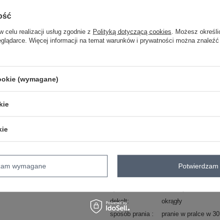
ość
Masz pytanie? Chętnie pomożem
w celu realizacji usług zgodnie z
Polityką dotyczącą cookies
. Możesz określi
Zadzwoń
+48 601 547 740
eglądarce. Więcej informacji na temat warunków i prywatności można znaleźć
skład materiału : 95% bawełna, 5% el
sposób prania : pranie w pralce w 30°
cookie (wymagane)
Kod produktu
PM-BZ-GW2380.54
kie
Marka
AMBITIONFLY
typ produktu
bluzka codzienna
kie
styl
casual
okazja
codzienne
do pracy
wzór
gładki
dominujący
dzam wymagane
Potwierdzam 
długość
standardowa
rękaw
krótki rękaw
dekolt
okrągły
sposób prania
pranie w pralce w 3