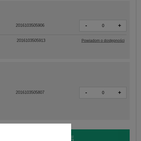
-
+
2016103505906
2016103505913
Powiadom o dostępności
-
+
2016103505807
LOGUJ SIĘ I ZOBACZ CENĘ