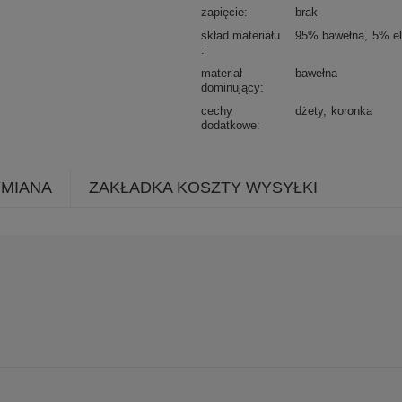
zapięcie
brak
skład materiału
95% bawełna
5% el
materiał
bawełna
dominujący
cechy
dżety
koronka
dodatkowe
YMIANA
ZAKŁADKA KOSZTY WYSYŁKI