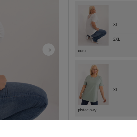
XL
2XL
ecru
XL
pistacjowy
ZA