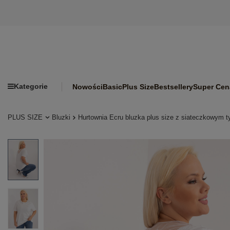
Kategorie
Nowości
Basic
Plus Size
Bestsellery
Super Cen
PLUS SIZE
Bluzki
Hurtownia Ecru bluzka plus size z siateczkowym t