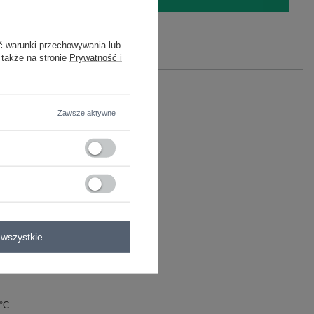
y.
ć warunki przechowywania lub
Zadaj pytanie
 także na stronie
Prywatność i
astan
C
Zawsze aktywne
wszystkie
0°C