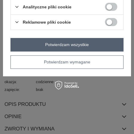
dominujący
Analityczne pliki cookie
dekolt
okrągły
rękaw
rękaw 3/4
Reklamowe pliki cookie
materiał
bawełna
dominujący
skład materiału
90% bawełna
10% elastan
Potwierdzam wszystkie
sposób prania
pranie w pralce w 30°C
długość
standardowa
Potwierdzam wymagane
typ produktu
bluzka codzienna
styl
casual
okazja
codzienne
zapięcie
brak
OPIS PRODUKTU
OPINIE
ZWROTY I WYMIANA