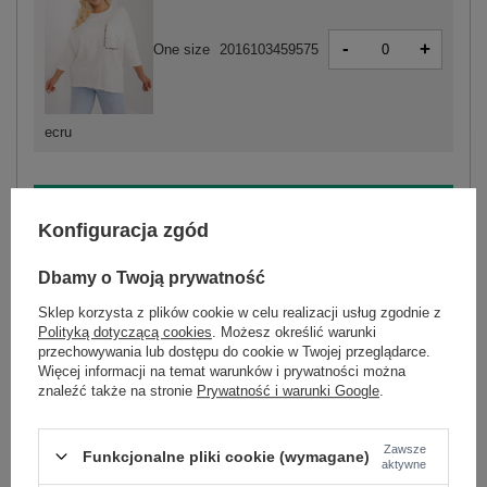
-
+
One size
2016103459575
ecru
ZALOGUJ SIĘ I ZOBACZ CENĘ
Konfiguracja zgód
Masz pytanie? Chętnie pomożemy.
Dbamy o Twoją prywatność
Zadzwoń
+48 601 547 740
Zadaj pytanie
Sklep korzysta z plików cookie w celu realizacji usług zgodnie z
Polityką dotyczącą cookies
. Możesz określić warunki
przechowywania lub dostępu do cookie w Twojej przeglądarce.
skład materiału : 90% bawełna , 10% elastan
Więcej informacji na temat warunków i prywatności można
sposób prania : pranie w pralce w 30°C
znaleźć także na stronie
Prywatność i warunki Google
.
Kod produktu
RV-BZ-9088.53P
Marka
RELEVANCE
Zawsze
Funkcjonalne pliki cookie (wymagane)
aktywne
wzór
gładki