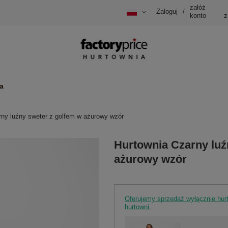
załóż
Zaloguj
/
konto
z
a
rny luźny sweter z golfem w ażurowy wzór
Hurtownia Czarny luź
ażurowy wzór
Oferujemy sprzedaż wyłącznie hu
hurtowni.