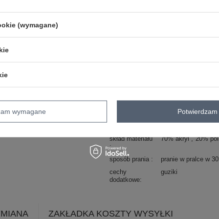
typ produktu
sweter ażurowy
styl
casual
cookie (wymagane)
okazja
codzienne
do pracy
wzór
ażurowy
kie
dominujący
materiał
akryl
kie
dominujący
długość
standardowa
rękaw
długi rękaw
dzam wymagane
Potwierdzam 
dekolt
golf
zapięcie
brak
skład materiału
70% akryl
20% poli
sposób prania
pranie w pralce w 3
cechy
guziki
dodatkowe
YMIANA
ZAKŁADKA KOSZTY WYSYŁKI