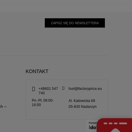
ZAPISZ SIĘ DO NEWSLETTERA
KONTAKT
+48601 547
hurt@factoryprice.eu
740
Pn.-Pt. 08:00-
Al. Katowicka 68
16:00
ch –
05-830
Nadarzyn