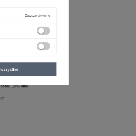
Zawsze aktywne
wszystkie
ester
10% elite
0°C