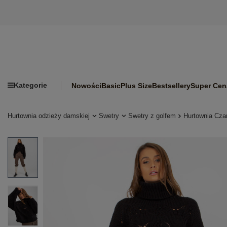
Kategorie
Nowości
Basic
Plus Size
Bestsellery
Super Cen
Hurtownia odzieży damskiej
Swetry
Swetry z golfem
Hurtownia Cza