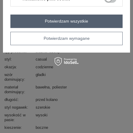
Zadzwoń
+48 601 547 740
Zadaj pytanie
skład materiału : 50% bawełna , 50% poliester
Potwierdzam wszystkie
sposób prania : pranie w pralce w 30°C
Kod produktu
LK-KMPL-509713.03X
Potwierdzam wymagane
Marka
LAKERTA
typ produktu
bluzka+szorty
styl
casual
okazja
codzienne
wzór
gładki
dominujący
materiał
bawełna
poliester
dominujący
długość
przed kolano
styl nogawek
szerokie
wysokość w
wysoki
pasie
kieszenie
boczne