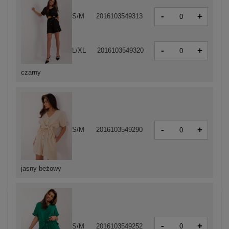
-
+
S/M
2016103549313
-
+
L/XL
2016103549320
czarny
-
+
S/M
2016103549290
jasny beżowy
-
+
S/M
2016103549252