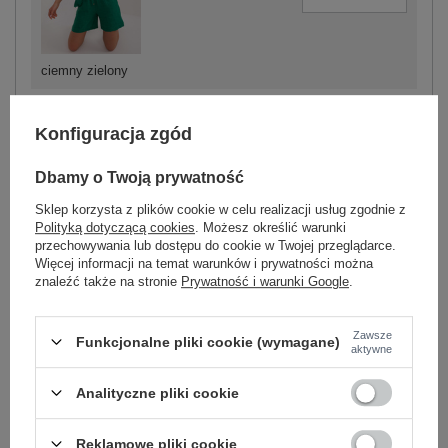
ciemny zielony
Konfiguracja zgód
-
+
S/M
2016103555949
Dbamy o Twoją prywatność
Sklep korzysta z plików cookie w celu realizacji usług zgodnie z
-
+
L/XL
2016103555956
Polityką dotyczącą cookies
. Możesz określić warunki
przechowywania lub dostępu do cookie w Twojej przeglądarce.
ciemny szary
Więcej informacji na temat warunków i prywatności można
znaleźć także na stronie
Prywatność i warunki Google
.
Zobacz wszystkie kolory (+2)
Zawsze
Funkcjonalne pliki cookie (wymagane)
aktywne
ZALOGUJ SIĘ I ZOBACZ CENĘ
Analityczne pliki cookie
Masz pytanie? Chętnie pomożemy.
Reklamowe pliki cookie